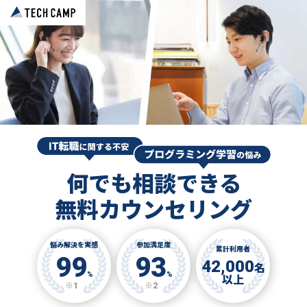
何でも相談できる
無料カウンセリング
悩み解決を実感
参加満足度
累計利用者
99
93
42,000
名
%
%
以上
※1
※2