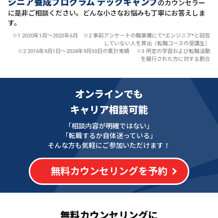
ジニア養成プログラム テックキャンプ
のカウンセラー
に
是非ご相談ください。どんな小さなお悩みも丁寧にお答えしま
す。
※1 2020年1月〜2023年6月 ※2 事前アンケートの職業欄にて*エンジニア*と回答
していない人を算出（転職コースの受講生）
※2 2016年9月1日〜2024年9月30日の累計実績 ※3 所定の学習および転職活動
を履行された方に対する割合
オンラインでも
キャリア相談可能
「相談内容が明確ではない」
「転職するか自体迷っている」
そんな方も気軽にご参加いただけます！
無料カウンセリングを予約
無料カウンセリングに