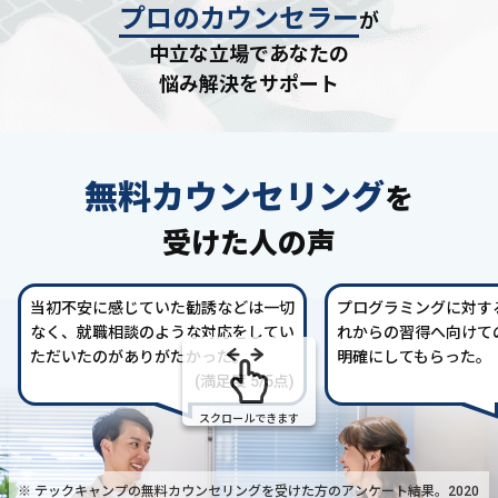
プロのカウンセラー
が
中立な立場であなたの
悩み解決をサポート
無料カウンセリング
を
受けた人の声
当初不安に感じていた勧誘などは一切
プログラミングに対す
なく、就職相談のような対応をしてい
れからの習得へ向けて
ただいたのがありがたかった。
明確にしてもらった。
(満足度 5/5点)
スクロールできます
※ テックキャンプの無料カウンセリングを受けた方の
アンケート結果。2020