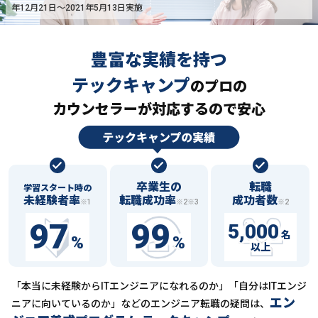
年12月21日〜2021年5月13日実施
豊富な実績を持つ
テックキャンプ
の
プロの
カウンセラーが対応するので安心
卒業生の
転職
学習スタート時の
未経験者率
転職成功率
成功者数
※1
※2※3
※2
97
99
5,000
名
%
%
以上
「本当に未経験からITエンジニアになれるのか」「自分はITエンジ
エン
ニアに向いているのか」などの
エンジニア転職の疑問は、