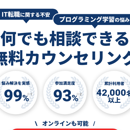
何でも相談できる
無料カウンセリン
悩み解決を実感
参加満足度
累計利用者
99
93
42,000
※1
※2
%
%
以上
\
オンラインも可能
/