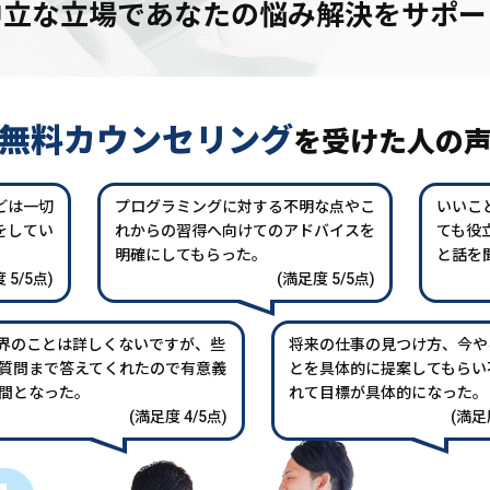
中立な立場であなたの
悩み解決をサポー
無料カウンセリング
を
受けた人の
どは一切
プログラミングに対する不明な点やこ
いいこ
をしてい
れからの習得へ向けてのアドバイスを
ても役
。
明確にしてもらった。
と話を
 5/5点)
(満足度 5/5点)
業界のことは詳しくないですが、些
将来の仕事の見つけ方、今や
質問まで答えてくれたので有意義
とを具体的に提案してもらい
間となった。
れて目標が具体的になった。
(満足度 4/5点)
(満足度