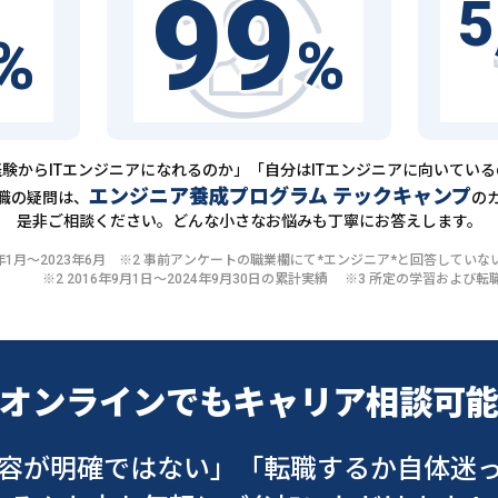
99
5
%
%
験からITエンジニアになれるのか」「自分はITエンジニアに向いてい
エンジニア養成プログラム テックキャンプ
職の疑問は、
の
是非ご相談ください。どんな小さなお悩みも丁寧にお答えします。
20年1月〜2023年6月 ※2 事前アンケートの職業欄にて*エンジニア*と回答して
※2 2016年9月1日〜2024年9月30日の累計実績 ※3 所定の学習およ
オンラインでも
キャリア相談可
容が明確ではない」
「転職するか自体迷