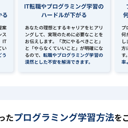
IT転職やプログラミング学習の
かる
ハードルが下がる
提案
あなたの理想とするキャリアをヒアリ
プ
ンス
ングして、実現のために必要なことを
何
IT
お伝えします。「次にやるべきこと」
し
てい
と「やらなくていいこと」が明確にな
方
どう
るので、
転職やプログラミング学習の
す
。
漠然とした不安を解消できます。
率
プログラミング学習方法
った
を