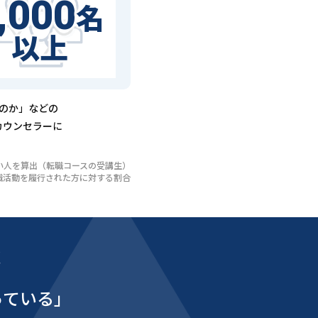
,000
名
以上
るのか」などの
カウンセラーに
いない人を算出（転職コースの受講生）
び転職活動を履行された方に対する割合
能
っている」