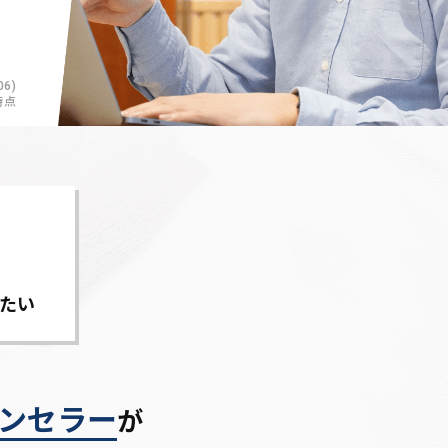
6)
時点
たい
ンセラー
が