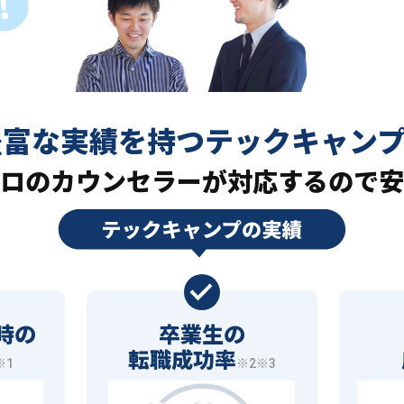
豊富な実績を持つ
テックキャン
ロの
カウンセラーが対応するので安
時の
卒業生の
転職成功率
※1
※2※3