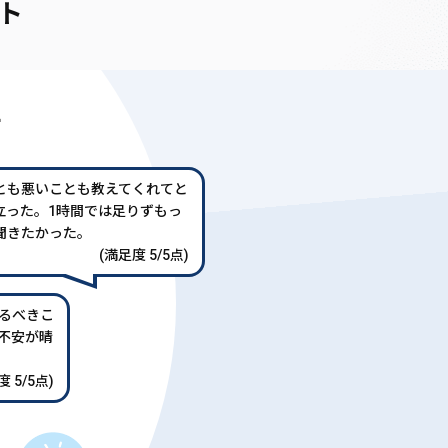
ト
声
とも悪いことも教えてくれてと
立った。1時間では足りずもっ
聞きたかった。
(満足度 5/5点)
るべきこ
不安が晴
 5/5点)