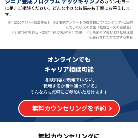
ジニア養成プログラム テックキャンプ
のカウンセラー
に
是非ご相談ください。どんな小さなお悩みも丁寧にお答えしま
す。
※1 2020年1月〜2023年6月 ※2 事前アンケートの職業欄にて*エンジニア*と回答
していない人を算出（転職コースの受講生）
※2 2016年9月1日〜2024年9月30日の累計実績 ※3 所定の学習および転職活動
を履行された方に対する割合
オンラインでも
キャリア相談可能
「相談内容が明確ではない」
「転職するか自体迷っている」
そんな方も気軽にご参加いただけます！
無料カウンセリングを予約
無料カウンセリングに