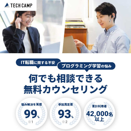
何でも相談できる
無料カウンセリング
悩み解決を実感
参加満足度
累計利用者
99
93
42,000
名
%
%
以上
※1
※2