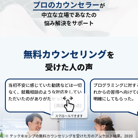
プロのカウンセラー
が
中立な立場であなたの
悩み解決をサポート
無料カウンセリング
を
受けた人の声
当初不安に感じていた勧誘などは一切
プログラミングに対す
なく、就職相談のような対応をしてい
れからの習得へ向けて
ただいたのがありがたかった。
明確にしてもらった。
(満足度 5/5点)
スクロールできます
※ テックキャンプの無料カウンセリングを受けた方の
アンケート結果。2020