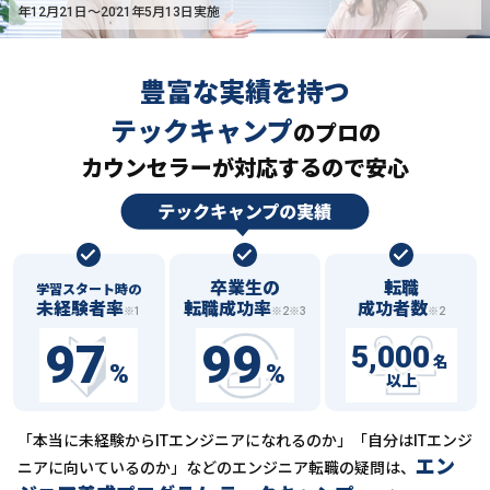
年12月21日〜2021年5月13日実施
豊富な実績を持つ
テックキャンプ
の
プロの
カウンセラーが対応するので安心
卒業生の
転職
学習スタート時の
未経験者率
転職成功率
成功者数
※1
※2※3
※2
97
99
5,000
名
%
%
以上
「本当に未経験からITエンジニアになれるのか」「自分はITエンジ
エン
ニアに向いているのか」などの
エンジニア転職の疑問は、