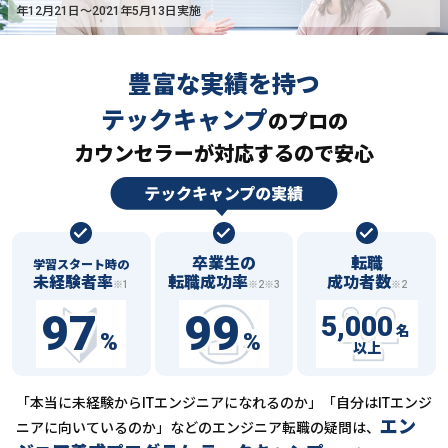
年12月21日〜2021年5月13日実施
豊富な実績を持つ
テックキャンプ
の
プロの
カウンセラーが対応するので安心
卒業生の
転職
学習スタート時の
未経験者率
転職成功率
成功者数
※1
※2※3
※2
97
99
5,000
名
%
%
以上
「本当に未経験からITエンジニアになれるのか」「自分はITエンジ
エン
ニアに向いているのか」などの
エンジニア転職の疑問は、