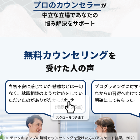
プロのカウンセラー
が
中立な立場であなたの
悩み解決をサポート
無料カウンセリング
を
受けた人の声
当初不安に感じていた勧誘などは一切
プログラミングに対す
なく、就職相談のような対応をしてい
れからの習得へ向けて
ただいたのがありがたかった。
明確にしてもらった。
(満足度 5/5点)
スクロールできます
※ テックキャンプの無料カウンセリングを受けた方の
アンケート結果。2020