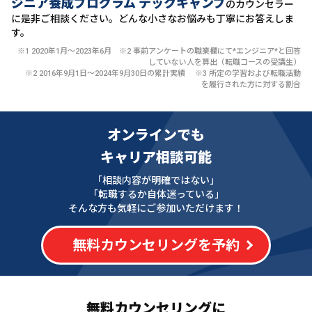
ジニア養成プログラム テックキャンプ
のカウンセラー
に
是非ご相談ください。どんな小さなお悩みも丁寧にお答えしま
す。
※1 2020年1月〜2023年6月 ※2 事前アンケートの職業欄にて*エンジニア*と回答
していない人を算出（転職コースの受講生）
※2 2016年9月1日〜2024年9月30日の累計実績 ※3 所定の学習および転職活動
を履行された方に対する割合
オンラインでも
キャリア相談可能
「相談内容が明確ではない」
「転職するか自体迷っている」
そんな方も気軽にご参加いただけます！
無料カウンセリングを予約
無料カウンセリングに