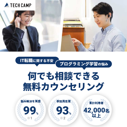
何でも相談できる
無料カウンセリング
悩み解決を実感
参加満足度
累計利用者
99
93
42,000
名
%
%
以上
※1
※2