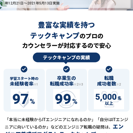
年12月21日〜2021年5月13日実施
豊富な実績を持つ
テックキャンプ
の
プロの
カウンセラーが対応するので安心
卒業生の
転職
学習スタート時の
未経験者率
転職成功率
成功者数
※1
※2※3
※2
97
99
5,000
名
%
%
以上
「本当に未経験からITエンジニアになれるのか」「自分はITエンジ
エン
ニアに向いているのか」などの
エンジニア転職の疑問は、