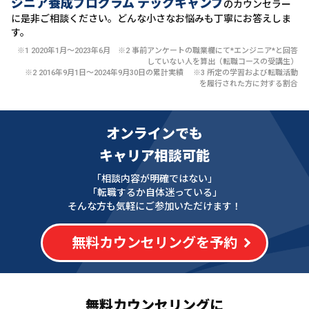
ジニア養成プログラム テックキャンプ
のカウンセラー
に
是非ご相談ください。どんな小さなお悩みも丁寧にお答えしま
す。
※1 2020年1月〜2023年6月 ※2 事前アンケートの職業欄にて*エンジニア*と回答
していない人を算出（転職コースの受講生）
※2 2016年9月1日〜2024年9月30日の累計実績 ※3 所定の学習および転職活動
を履行された方に対する割合
オンラインでも
キャリア相談可能
「相談内容が明確ではない」
「転職するか自体迷っている」
そんな方も気軽にご参加いただけます！
無料カウンセリングを予約
無料カウンセリングに