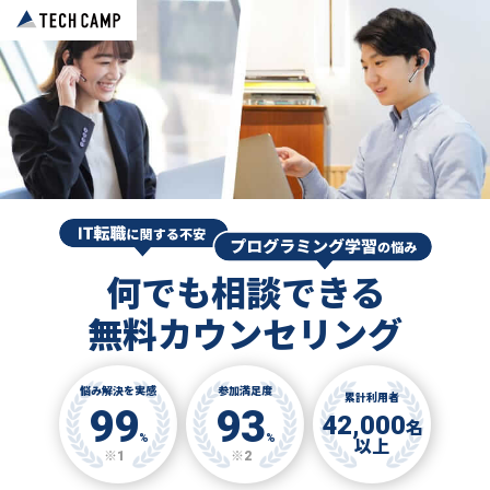
何でも相談できる
無料カウンセリング
悩み解決を実感
参加満足度
累計利用者
99
93
42,000
名
%
%
以上
※1
※2