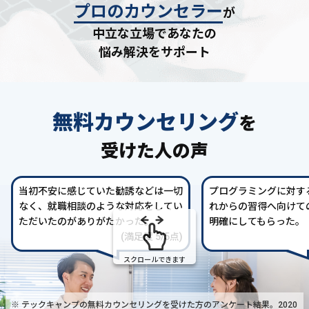
プロのカウンセラー
が
中立な立場であなたの
悩み解決をサポート
無料カウンセリング
を
受けた人の声
当初不安に感じていた勧誘などは一切
プログラミングに対す
なく、就職相談のような対応をしてい
れからの習得へ向けて
ただいたのがありがたかった。
明確にしてもらった。
(満足度 5/5点)
スクロールできます
※ テックキャンプの無料カウンセリングを受けた方の
アンケート結果。2020