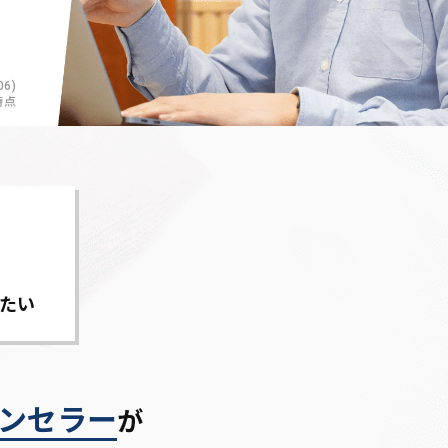
6)
時点
たい
ンセラー
が