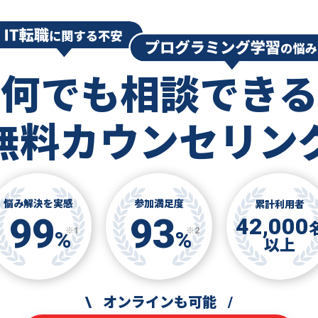
何でも相談できる
無料カウンセリン
悩み解決を実感
参加満足度
累計利用者
99
93
42,000
※1
※2
%
%
以上
\
オンラインも可能
/