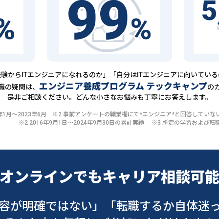
99
5
%
%
験からITエンジニアになれるのか」「自分はITエンジニアに向いてい
エンジニア養成プログラム テックキャンプ
職の疑問は、
の
是非ご相談ください。どんな小さなお悩みも丁寧にお答えします。
20年1月〜2023年6月 ※2 事前アンケートの職業欄にて*エンジニア*と回答して
※2 2016年9月1日〜2024年9月30日の累計実績 ※3 所定の学習およ
オンラインでも
キャリア相談可
容が明確ではない」
「転職するか自体迷