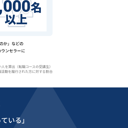
,000
名
以上
るのか」などの
カウンセラーに
いない人を算出（転職コースの受講生）
び転職活動を履行された方に対する割合
能
っている」