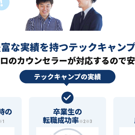
豊富な実績を持つ
テックキャン
ロの
カウンセラーが対応するので安
時の
卒業生の
転職成功率
※1
※2※3