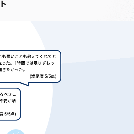
ト
声
とも悪いことも教えてくれてと
立った。1時間では足りずもっ
聞きたかった。
(満足度 5/5点)
るべきこ
不安が晴
 5/5点)