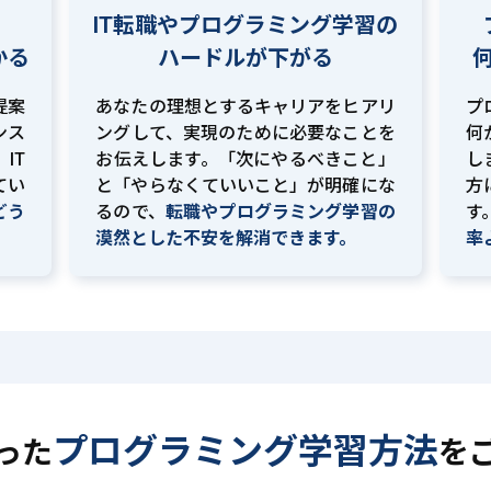
IT転職やプログラミング学習の
かる
ハードルが下がる
提案
あなたの理想とするキャリアをヒアリ
プ
ンス
ングして、実現のために必要なことを
何
IT
お伝えします。「次にやるべきこと」
し
てい
と「やらなくていいこと」が明確にな
方
どう
るので、
転職やプログラミング学習の
す
。
漠然とした不安を解消できます。
率
プログラミング学習方法
った
を