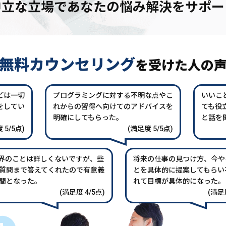
中立な立場であなたの
悩み解決をサポー
無料カウンセリング
を
受けた人の
どは一切
プログラミングに対する不明な点やこ
いいこ
をしてい
れからの習得へ向けてのアドバイスを
ても役
。
明確にしてもらった。
と話を
 5/5点)
(満足度 5/5点)
業界のことは詳しくないですが、些
将来の仕事の見つけ方、今や
質問まで答えてくれたので有意義
とを具体的に提案してもらい
間となった。
れて目標が具体的になった。
(満足度 4/5点)
(満足度