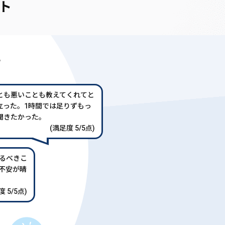
ト
声
とも悪いことも教えてくれてと
立った。1時間では足りずもっ
聞きたかった。
(満足度 5/5点)
るべきこ
不安が晴
 5/5点)