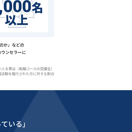
,000
名
以上
るのか」などの
カウンセラーに
いない人を算出（転職コースの受講生）
び転職活動を履行された方に対する割合
能
っている」