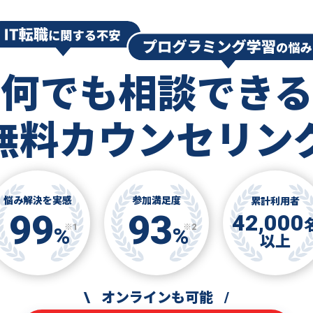
何でも相談できる
無料カウンセリン
悩み解決を実感
参加満足度
累計利用者
99
93
42,000
※1
※2
%
%
以上
\
オンラインも可能
/