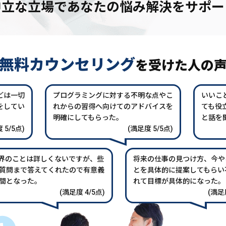
中立な立場であなたの
悩み解決をサポー
無料カウンセリング
を
受けた人の
どは一切
プログラミングに対する不明な点やこ
いいこ
をしてい
れからの習得へ向けてのアドバイスを
ても役
。
明確にしてもらった。
と話を
 5/5点)
(満足度 5/5点)
業界のことは詳しくないですが、些
将来の仕事の見つけ方、今や
質問まで答えてくれたので有意義
とを具体的に提案してもらい
間となった。
れて目標が具体的になった。
(満足度 4/5点)
(満足度