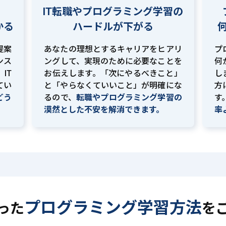
IT転職やプログラミング学習の
かる
ハードルが下がる
提案
あなたの理想とするキャリアをヒアリ
プ
ンス
ングして、実現のために必要なことを
何
IT
お伝えします。「次にやるべきこと」
し
てい
と「やらなくていいこと」が明確にな
方
どう
るので、
転職やプログラミング学習の
す
。
漠然とした不安を解消できます。
率
プログラミング学習方法
った
を