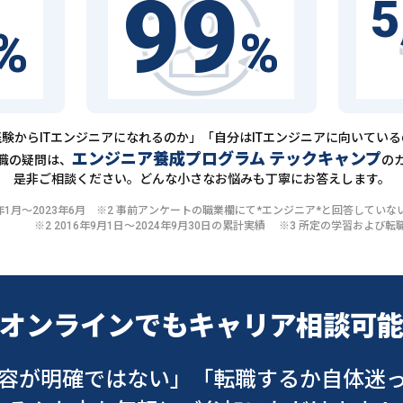
99
5
%
%
験からITエンジニアになれるのか」「自分はITエンジニアに向いてい
エンジニア養成プログラム テックキャンプ
職の疑問は、
の
是非ご相談ください。どんな小さなお悩みも丁寧にお答えします。
20年1月〜2023年6月 ※2 事前アンケートの職業欄にて*エンジニア*と回答して
※2 2016年9月1日〜2024年9月30日の累計実績 ※3 所定の学習およ
オンラインでも
キャリア相談可
容が明確ではない」
「転職するか自体迷