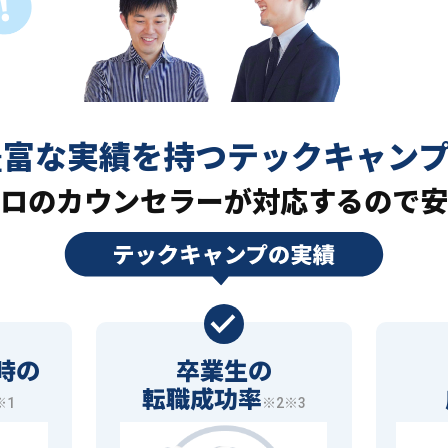
豊富な実績を持つ
テックキャン
ロの
カウンセラーが対応するので安
時の
卒業生の
転職成功率
※1
※2※3