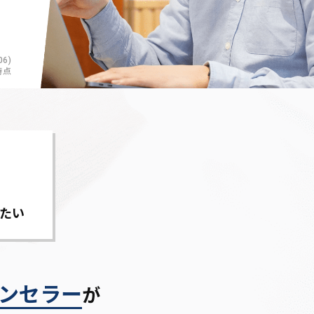
6)
時点
たい
ンセラー
が