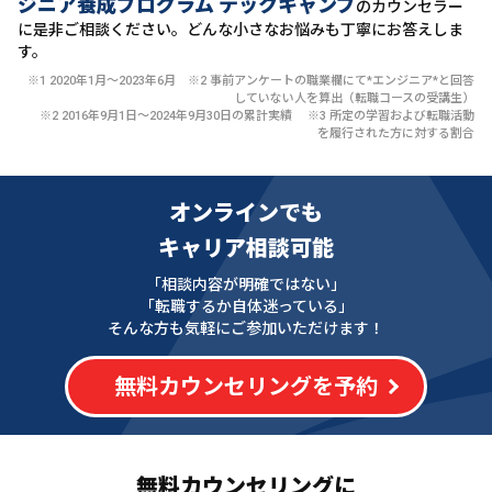
ジニア養成プログラム テックキャンプ
のカウンセラー
に
是非ご相談ください。どんな小さなお悩みも丁寧にお答えしま
す。
※1 2020年1月〜2023年6月 ※2 事前アンケートの職業欄にて*エンジニア*と回答
していない人を算出（転職コースの受講生）
※2 2016年9月1日〜2024年9月30日の累計実績 ※3 所定の学習および転職活動
を履行された方に対する割合
オンラインでも
キャリア相談可能
「相談内容が明確ではない」
「転職するか自体迷っている」
そんな方も気軽にご参加いただけます！
無料カウンセリングを予約
無料カウンセリングに