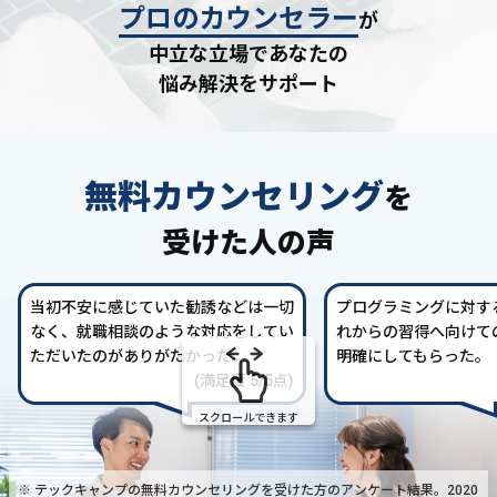
プロのカウンセラー
が
中立な立場であなたの
悩み解決をサポート
無料カウンセリング
を
受けた人の声
当初不安に感じていた勧誘などは一切
プログラミングに対す
なく、就職相談のような対応をしてい
れからの習得へ向けて
ただいたのがありがたかった。
明確にしてもらった。
(満足度 5/5点)
スクロールできます
※ テックキャンプの無料カウンセリングを受けた方の
アンケート結果。2020