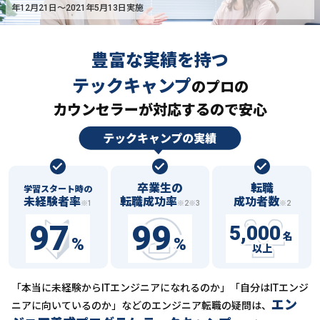
年12月21日〜2021年5月13日実施
豊富な実績を持つ
テックキャンプ
の
プロの
カウンセラーが対応するので安心
卒業生の
転職
学習スタート時の
未経験者率
転職成功率
成功者数
※1
※2※3
※2
97
99
5,000
名
%
%
以上
「本当に未経験からITエンジニアになれるのか」「自分はITエンジ
エン
ニアに向いているのか」などの
エンジニア転職の疑問は、