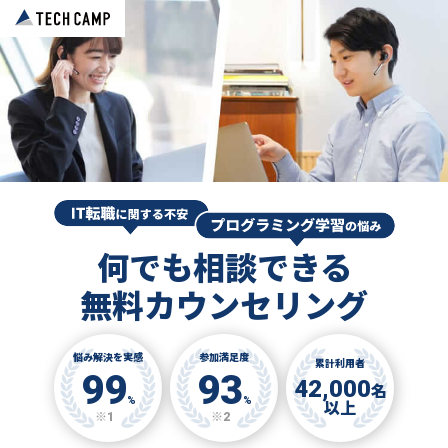
何でも相談できる
無料カウンセリング
悩み解決を実感
参加満足度
累計利用者
99
93
42,000
名
%
%
以上
※1
※2