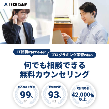
何でも相談できる
無料カウンセリング
悩み解決を実感
参加満足度
累計利用者
99
93
42,000
名
%
%
以上
※1
※2