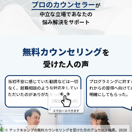
プロのカウンセラー
が
中立な立場であなたの
悩み解決をサポート
無料カウンセリング
を
受けた人の声
当初不安に感じていた勧誘などは一切
プログラミングに対す
なく、就職相談のような対応をしてい
れからの習得へ向けて
ただいたのがありがたかった。
明確にしてもらった。
(満足度 5/5点)
スクロールできます
※ テックキャンプの無料カウンセリングを受けた方の
アンケート結果。2020