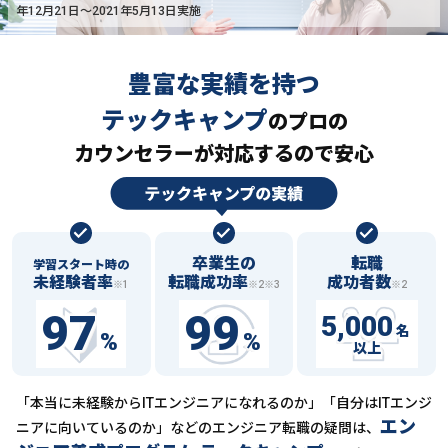
年12月21日〜2021年5月13日実施
豊富な実績を持つ
テックキャンプ
の
プロの
カウンセラーが対応するので安心
卒業生の
転職
学習スタート時の
未経験者率
転職成功率
成功者数
※1
※2※3
※2
97
99
5,000
名
%
%
以上
「本当に未経験からITエンジニアになれるのか」「自分はITエンジ
エン
ニアに向いているのか」などの
エンジニア転職の疑問は、