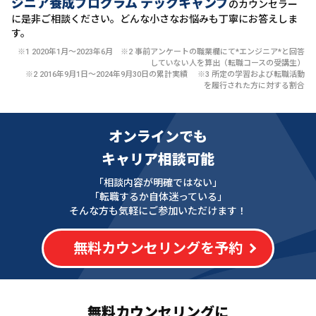
ジニア養成プログラム テックキャンプ
のカウンセラー
に
是非ご相談ください。どんな小さなお悩みも丁寧にお答えしま
す。
※1 2020年1月〜2023年6月 ※2 事前アンケートの職業欄にて*エンジニア*と回答
していない人を算出（転職コースの受講生）
※2 2016年9月1日〜2024年9月30日の累計実績 ※3 所定の学習および転職活動
を履行された方に対する割合
オンラインでも
キャリア相談可能
「相談内容が明確ではない」
「転職するか自体迷っている」
そんな方も気軽にご参加いただけます！
無料カウンセリングを予約
無料カウンセリングに