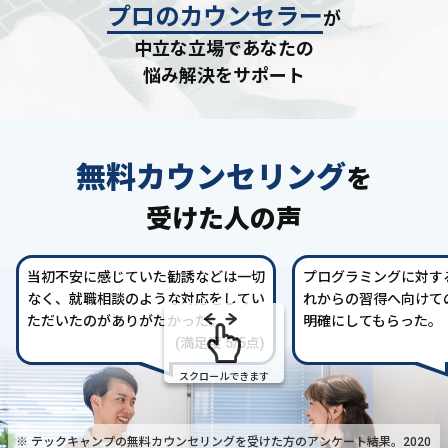
プロのカウンセラー
が
中立な立場であなたの
悩み解決をサポート
無料カウンセリング
を
受けた人の声
当初不安に感じていた勧誘などは一切
プログラミングに対す
なく、就職相談のような対応をしてい
れからの習得へ向けて
ただいたのがありがたかった。
明確にしてもらった。
(満足度 5/5点)
スクロールできます
※ テックキャンプの無料カウンセリングを受けた方の
アンケート結果。2020