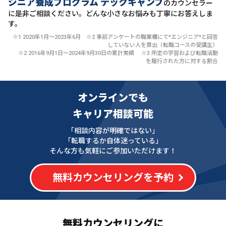
ジニア養成プログラム テックキャンプ
のカウンセラー
に
是非ご相談ください。どんな小さなお悩みも丁寧にお答えしま
す。
※1 2020年1月〜2023年6月 ※2 事前アンケートの職業欄にて*エンジニア*と回答
していない人を算出（転職コースの受講生）
※2 2016年9月1日〜2024年9月30日の累計実績 ※3 所定の学習および転職活動
を履行された方に対する割合
オンラインでも
キャリア相談可能
「相談内容が明確ではない」
「転職するか自体迷っている」
そんな方も気軽にご参加いただけます！
無料カウンセリングを予約
無料カウンセリングに