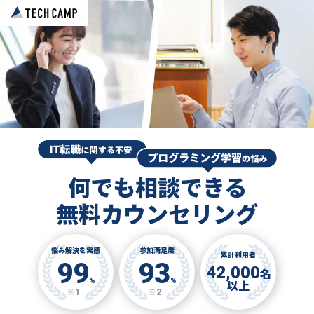
何でも相談できる
無料カウンセリング
悩み解決を実感
参加満足度
累計利用者
99
93
42,000
名
%
%
以上
※1
※2