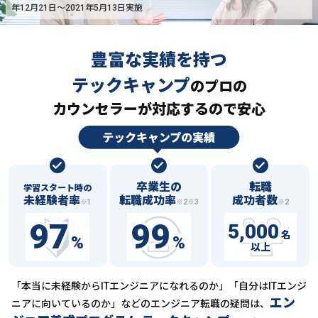
年12月21日〜2021年5月13日実施
豊富な実績を持つ
テックキャンプ
の
プロの
カウンセラーが対応するので安心
卒業生の
転職
学習スタート時の
未経験者率
転職成功率
成功者数
※1
※2※3
※2
97
99
5,000
名
%
%
以上
「本当に未経験からITエンジニアになれるのか」「自分はITエンジ
エン
ニアに向いているのか」などの
エンジニア転職の疑問は、