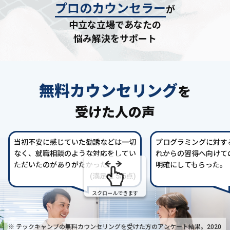
プロのカウンセラー
が
中立な立場であなたの
悩み解決をサポート
無料カウンセリング
を
受けた人の声
当初不安に感じていた勧誘などは一切
プログラミングに対す
なく、就職相談のような対応をしてい
れからの習得へ向けて
ただいたのがありがたかった。
明確にしてもらった。
(満足度 5/5点)
スクロールできます
※ テックキャンプの無料カウンセリングを受けた方の
アンケート結果。2020