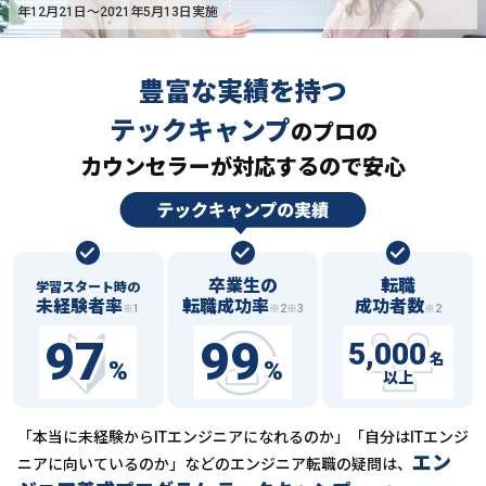
年12月21日〜2021年5月13日実施
豊富な実績を持つ
テックキャンプ
の
プロの
カウンセラーが対応するので安心
卒業生の
転職
学習スタート時の
未経験者率
転職成功率
成功者数
※1
※2※3
※2
97
99
5,000
名
%
%
以上
「本当に未経験からITエンジニアになれるのか」「自分はITエンジ
エン
ニアに向いているのか」などの
エンジニア転職の疑問は、