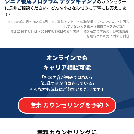
ジニア養成プログラム テックキャンプ
のカウンセラー
に
是非ご相談ください。どんな小さなお悩みも丁寧にお答えしま
す。
※1 2020年1月〜2023年6月 ※2 事前アンケートの職業欄にて*エンジニア*と回答
していない人を算出（転職コースの受講生）
※2 2016年9月1日〜2024年9月30日の累計実績 ※3 所定の学習および転職活動
を履行された方に対する割合
オンラインでも
キャリア相談可能
「相談内容が明確ではない」
「転職するか自体迷っている」
そんな方も気軽にご参加いただけます！
無料カウンセリングを予約
無料カウンセリングに