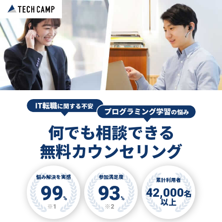
何でも相談できる
無料カウンセリング
悩み解決を実感
参加満足度
累計利用者
99
93
42,000
名
%
%
以上
※1
※2