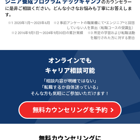
ジニア養成プログラム テックキャンプ
のカウンセラー
に
是非ご相談ください。どんな小さなお悩みも丁寧にお答えしま
す。
※1 2020年1月〜2023年6月 ※2 事前アンケートの職業欄にて*エンジニア*と回答
していない人を算出（転職コースの受講生）
※2 2016年9月1日〜2024年9月30日の累計実績 ※3 所定の学習および転職活動
を履行された方に対する割合
オンラインでも
キャリア相談可能
「相談内容が明確ではない」
「転職するか自体迷っている」
そんな方も気軽にご参加いただけます！
無料カウンセリングを予約
無料カウンセリングに