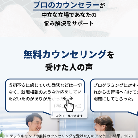
プロのカウンセラー
が
中立な立場であなたの
悩み解決をサポート
無料カウンセリング
を
受けた人の声
当初不安に感じていた勧誘などは一切
プログラミングに対す
なく、就職相談のような対応をしてい
れからの習得へ向けて
ただいたのがありがたかった。
明確にしてもらった。
(満足度 5/5点)
スクロールできます
※ テックキャンプの無料カウンセリングを受けた方の
アンケート結果。2020