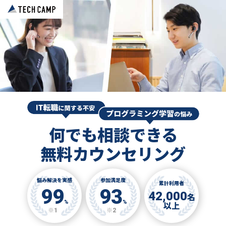
何でも相談できる
無料カウンセリング
悩み解決を実感
参加満足度
累計利用者
99
93
42,000
名
%
%
以上
※1
※2