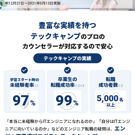
年12月21日〜2021年5月13日実施
豊富な実績を持つ
テックキャンプ
の
プロの
カウンセラーが対応するので安心
卒業生の
転職
学習スタート時の
未経験者率
転職成功率
成功者数
※1
※2※3
※2
97
99
5,000
名
%
%
以上
「本当に未経験からITエンジニアになれるのか」「自分はITエンジ
エン
ニアに向いているのか」などの
エンジニア転職の疑問は、