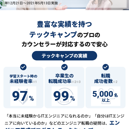
年12月21日〜2021年5月13日実施
豊富な実績を持つ
テックキャンプ
の
プロの
カウンセラーが対応するので安心
卒業生の
転職
学習スタート時の
未経験者率
転職成功率
成功者数
※1
※2※3
※2
97
99
5,000
名
%
%
以上
「本当に未経験からITエンジニアになれるのか」「自分はITエンジ
エン
ニアに向いているのか」などの
エンジニア転職の疑問は、