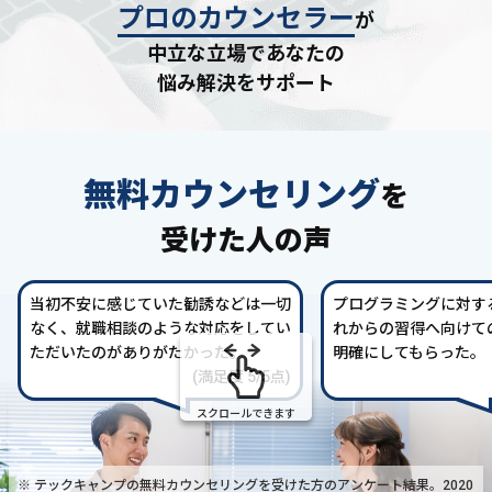
プロのカウンセラー
が
中立な立場であなたの
悩み解決をサポート
無料カウンセリング
を
受けた人の声
当初不安に感じていた勧誘などは一切
プログラミングに対す
なく、就職相談のような対応をしてい
れからの習得へ向けて
ただいたのがありがたかった。
明確にしてもらった。
(満足度 5/5点)
スクロールできます
※ テックキャンプの無料カウンセリングを受けた方の
アンケート結果。2020