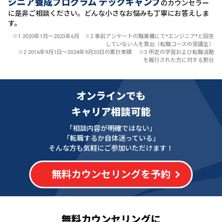
ジニア養成プログラム テックキャンプ
のカウンセラー
に
是非ご相談ください。どんな小さなお悩みも丁寧にお答えしま
す。
※1 2020年1月〜2023年6月 ※2 事前アンケートの職業欄にて*エンジニア*と回答
していない人を算出（転職コースの受講生）
※2 2016年9月1日〜2024年9月30日の累計実績 ※3 所定の学習および転職活動
を履行された方に対する割合
オンラインでも
キャリア相談可能
「相談内容が明確ではない」
「転職するか自体迷っている」
そんな方も気軽にご参加いただけます！
無料カウンセリングを予約
無料カウンセリングに