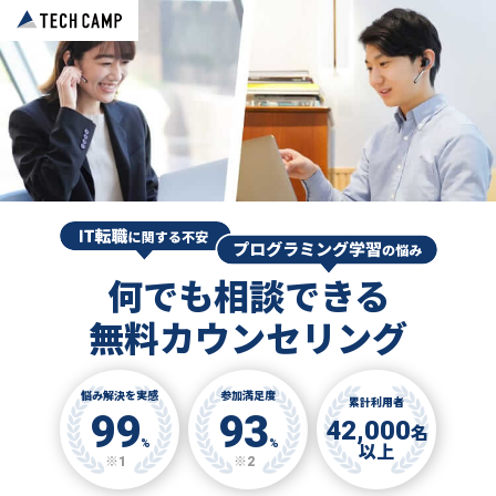
何でも相談できる
無料カウンセリング
悩み解決を実感
参加満足度
累計利用者
99
93
42,000
名
%
%
以上
※1
※2