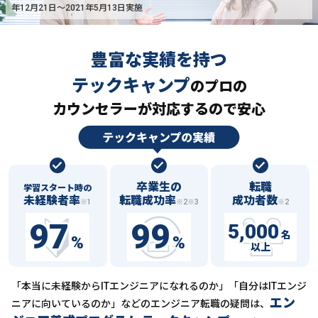
年12月21日〜2021年5月13日実施
豊富な実績を持つ
テックキャンプ
の
プロの
カウンセラーが対応するので安心
卒業生の
転職
学習スタート時の
未経験者率
転職成功率
成功者数
※1
※2※3
※2
97
99
5,000
名
%
%
以上
「本当に未経験からITエンジニアになれるのか」「自分はITエンジ
エン
ニアに向いているのか」などの
エンジニア転職の疑問は、