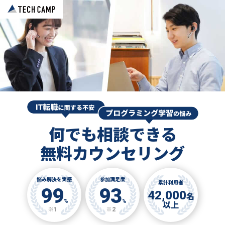
何でも相談できる
無料カウンセリング
悩み解決を実感
参加満足度
累計利用者
99
93
42,000
名
%
%
以上
※1
※2