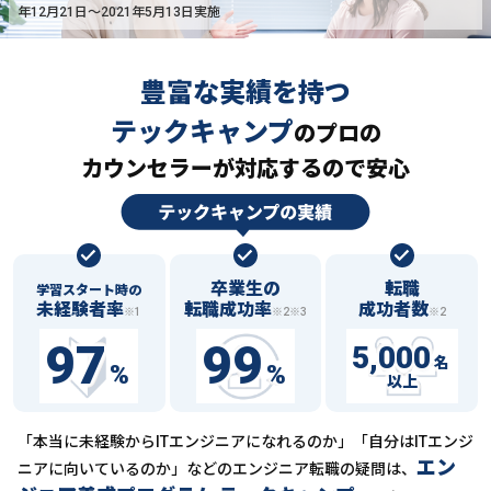
年12月21日〜2021年5月13日実施
豊富な実績を持つ
テックキャンプ
の
プロの
カウンセラーが対応するので安心
卒業生の
転職
学習スタート時の
未経験者率
転職成功率
成功者数
※1
※2※3
※2
97
99
5,000
名
%
%
以上
「本当に未経験からITエンジニアになれるのか」「自分はITエンジ
エン
ニアに向いているのか」などの
エンジニア転職の疑問は、