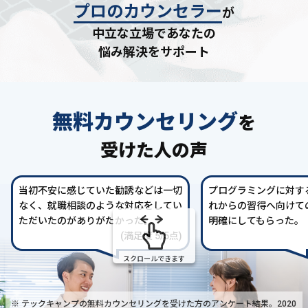
プロのカウンセラー
が
中立な立場であなたの
悩み解決をサポート
無料カウンセリング
を
受けた人の声
当初不安に感じていた勧誘などは一切
プログラミングに対す
なく、就職相談のような対応をしてい
れからの習得へ向けて
ただいたのがありがたかった。
明確にしてもらった。
(満足度 5/5点)
スクロールできます
※ テックキャンプの無料カウンセリングを受けた方の
アンケート結果。2020