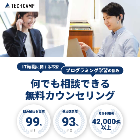
何でも相談できる
無料カウンセリング
悩み解決を実感
参加満足度
累計利用者
99
93
42,000
名
%
%
以上
※1
※2