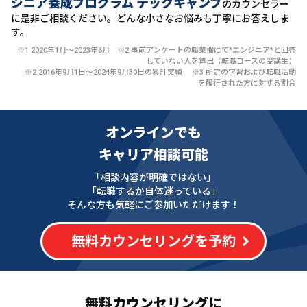
ジニア養成プログラム テックキャンプ
のカウンセラー
に
是非ご相談ください。どんな小さなお悩みも丁寧にお答えしま
す。
※1 2020年1月〜2023年6月 ※2 事前アンケートの職業欄にて*エンジニア*と回答
していない人を算出（転職コースの受講生）
※2 2016年9月1日〜2024年9月30日の累計実績 ※3 所定の学習および転職活動
を履行された方に対する割合
オンラインでも
キャリア相談可能
「相談内容が明確ではない」
「転職するか自体迷っている」
そんな方も気軽にご参加いただけます！
無料カウンセリングを予約
無料カウンセリングに