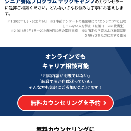
ジニア養成プログラム テックキャンプ
のカウンセラー
に
是非ご相談ください。どんな小さなお悩みも丁寧にお答えしま
す。
※1 2020年1月〜2023年6月 ※2 事前アンケートの職業欄にて*エンジニア*と回答
していない人を算出（転職コースの受講生）
※2 2016年9月1日〜2024年9月30日の累計実績 ※3 所定の学習および転職活動
を履行された方に対する割合
オンラインでも
キャリア相談可能
「相談内容が明確ではない」
「転職するか自体迷っている」
そんな方も気軽にご参加いただけます！
無料カウンセリングを予約
無料カウンセリングに