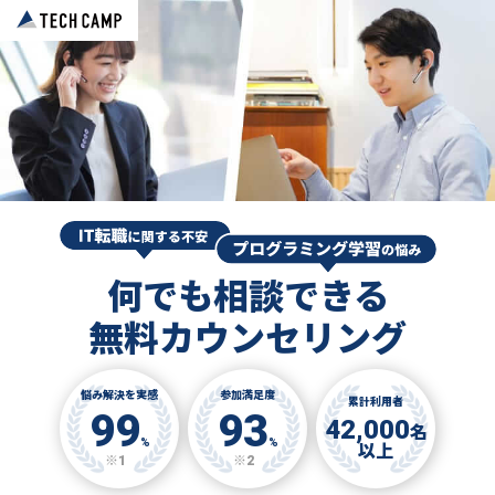
何でも相談できる
無料カウンセリング
悩み解決を実感
参加満足度
累計利用者
99
93
42,000
名
%
%
以上
※1
※2