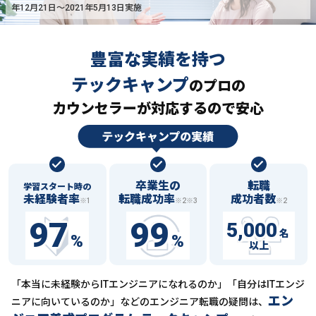
年12月21日〜2021年5月13日実施
豊富な実績を持つ
テックキャンプ
の
プロの
カウンセラーが対応するので安心
卒業生の
転職
学習スタート時の
未経験者率
転職成功率
成功者数
※1
※2※3
※2
97
99
5,000
名
%
%
以上
「本当に未経験からITエンジニアになれるのか」「自分はITエンジ
エン
ニアに向いているのか」などの
エンジニア転職の疑問は、