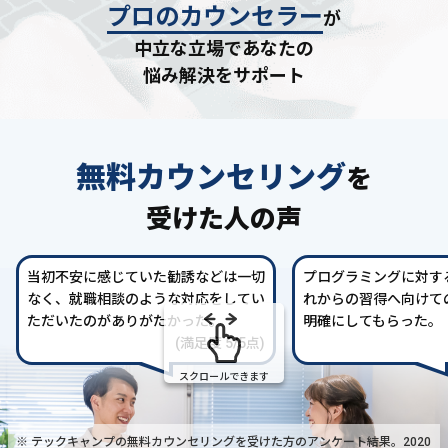
プロのカウンセラー
が
中立な立場であなたの
悩み解決をサポート
無料カウンセリング
を
受けた人の声
当初不安に感じていた勧誘などは一切
プログラミングに対す
なく、就職相談のような対応をしてい
れからの習得へ向けて
ただいたのがありがたかった。
明確にしてもらった。
(満足度 5/5点)
スクロールできます
※ テックキャンプの無料カウンセリングを受けた方の
アンケート結果。2020