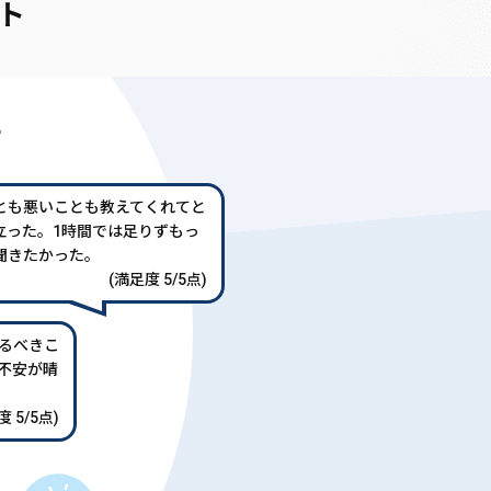
ト
声
とも悪いことも教えてくれてと
立った。1時間では足りずもっ
聞きたかった。
(満足度 5/5点)
るべきこ
不安が晴
 5/5点)