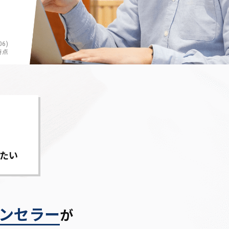
6)
時点
たい
ンセラー
が