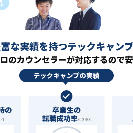
豊富な実績を持つ
テックキャン
ロの
カウンセラーが対応するので安
時の
卒業生の
転職成功率
※1
※2※3