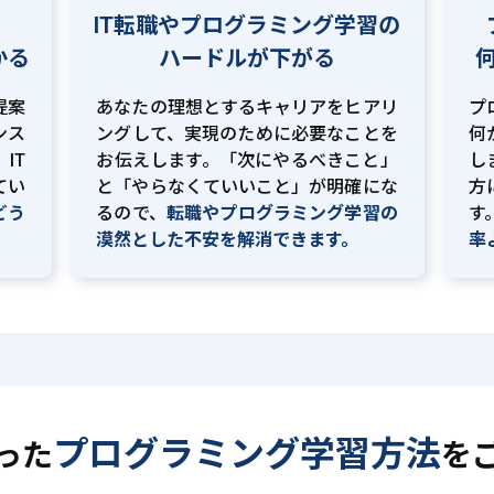
IT転職やプログラミング学習の
かる
ハードルが下がる
提案
あなたの理想とするキャリアをヒアリ
プ
ンス
ングして、実現のために必要なことを
何
IT
お伝えします。「次にやるべきこと」
し
てい
と「やらなくていいこと」が明確にな
方
どう
るので、
転職やプログラミング学習の
す
。
漠然とした不安を解消できます。
率
プログラミング学習方法
った
を