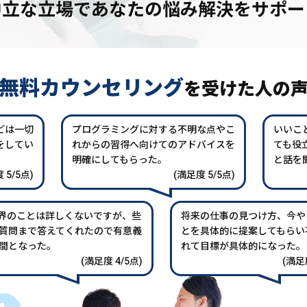
中立な立場であなたの
悩み解決をサポー
無料カウンセリング
を
受けた人の
どは一切
プログラミングに対する不明な点やこ
いいこ
をしてい
れからの習得へ向けてのアドバイスを
ても役
。
明確にしてもらった。
と話を
 5/5点)
(満足度 5/5点)
業界のことは詳しくないですが、些
将来の仕事の見つけ方、今や
質問まで答えてくれたので有意義
とを具体的に提案してもらい
間となった。
れて目標が具体的になった。
(満足度 4/5点)
(満足度