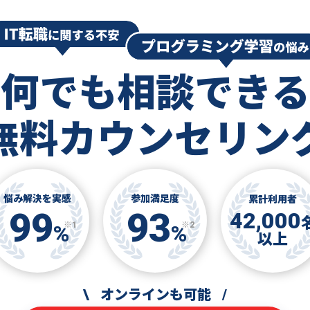
何でも相談できる
無料カウンセリン
悩み解決を実感
参加満足度
累計利用者
99
93
42,000
※1
※2
%
%
以上
\
オンラインも可能
/