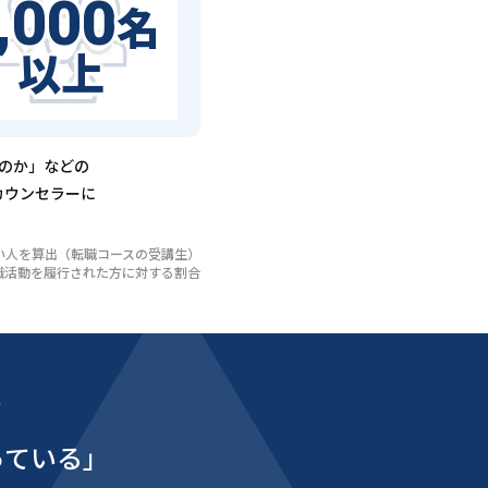
,000
名
以上
るのか」などの
カウンセラーに
いない人を算出（転職コースの受講生）
び転職活動を履行された方に対する割合
能
っている」