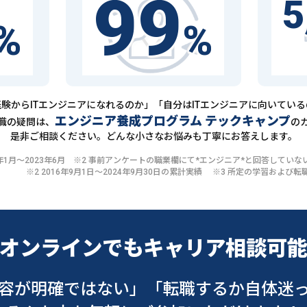
99
5
%
%
験からITエンジニアになれるのか」「自分はITエンジニアに向いてい
エンジニア養成プログラム テックキャンプ
職の疑問は、
の
是非ご相談ください。どんな小さなお悩みも丁寧にお答えします。
20年1月〜2023年6月 ※2 事前アンケートの職業欄にて*エンジニア*と回答して
※2 2016年9月1日〜2024年9月30日の累計実績 ※3 所定の学習およ
オンラインでも
キャリア相談可
容が明確ではない」
「転職するか自体迷