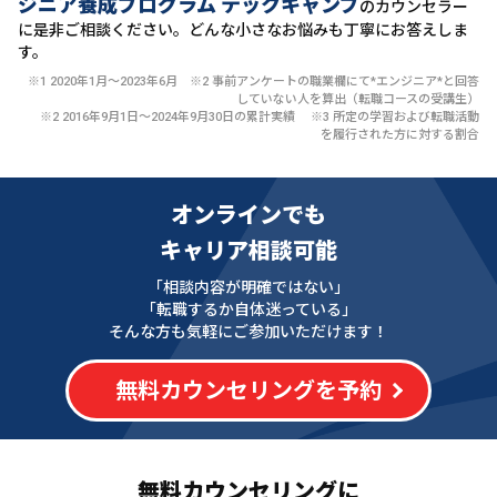
ジニア養成プログラム テックキャンプ
のカウンセラー
に
是非ご相談ください。どんな小さなお悩みも丁寧にお答えしま
す。
※1 2020年1月〜2023年6月 ※2 事前アンケートの職業欄にて*エンジニア*と回答
していない人を算出（転職コースの受講生）
※2 2016年9月1日〜2024年9月30日の累計実績 ※3 所定の学習および転職活動
を履行された方に対する割合
オンラインでも
キャリア相談可能
「相談内容が明確ではない」
「転職するか自体迷っている」
そんな方も気軽にご参加いただけます！
無料カウンセリングを予約
無料カウンセリングに