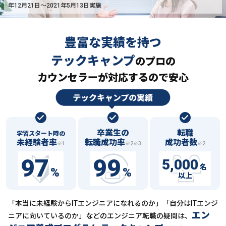
年12月21日〜2021年5月13日実施
豊富な実績を持つ
テックキャンプ
の
プロの
カウンセラーが対応するので安心
卒業生の
転職
学習スタート時の
未経験者率
転職成功率
成功者数
※1
※2※3
※2
97
99
5,000
名
%
%
以上
「本当に未経験からITエンジニアになれるのか」「自分はITエンジ
エン
ニアに向いているのか」などの
エンジニア転職の疑問は、