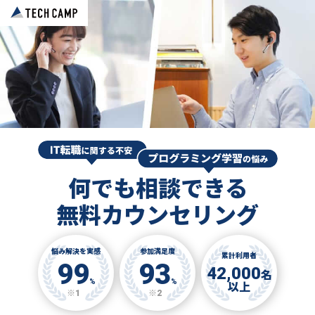
何でも相談できる
無料カウンセリング
悩み解決を実感
参加満足度
累計利用者
99
93
42,000
名
%
%
以上
※1
※2