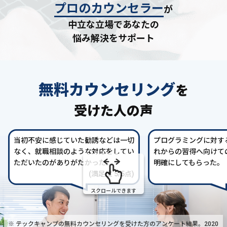
プロのカウンセラー
が
中立な立場であなたの
悩み解決をサポート
無料カウンセリング
を
受けた人の声
当初不安に感じていた勧誘などは一切
プログラミングに対す
なく、就職相談のような対応をしてい
れからの習得へ向けて
ただいたのがありがたかった。
明確にしてもらった。
(満足度 5/5点)
スクロールできます
※ テックキャンプの無料カウンセリングを受けた方の
アンケート結果。2020