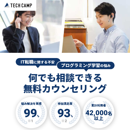
何でも相談できる
無料カウンセリング
悩み解決を実感
参加満足度
累計利用者
99
93
42,000
名
%
%
以上
※1
※2