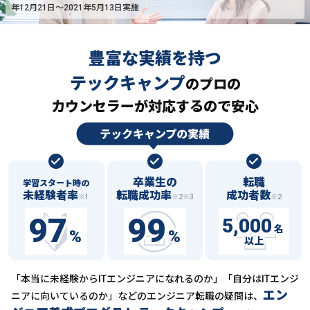
年12月21日〜2021年5月13日実施
豊富な実績を持つ
テックキャンプ
の
プロの
カウンセラーが対応するので安心
卒業生の
転職
学習スタート時の
未経験者率
転職成功率
成功者数
※1
※2※3
※2
97
99
5,000
名
%
%
以上
「本当に未経験からITエンジニアになれるのか」「自分はITエンジ
エン
ニアに向いているのか」などの
エンジニア転職の疑問は、