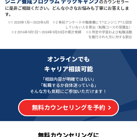
ジニア養成プログラム テックキャンプ
のカウンセラー
に
是非ご相談ください。どんな小さなお悩みも丁寧にお答えしま
す。
※1 2020年1月〜2023年6月 ※2 事前アンケートの職業欄にて*エンジニア*と回答
していない人を算出（転職コースの受講生）
※2 2016年9月1日〜2024年9月30日の累計実績 ※3 所定の学習および転職活動
を履行された方に対する割合
オンラインでも
キャリア相談可能
「相談内容が明確ではない」
「転職するか自体迷っている」
そんな方も気軽にご参加いただけます！
無料カウンセリングを予約
無料カウンセリングに