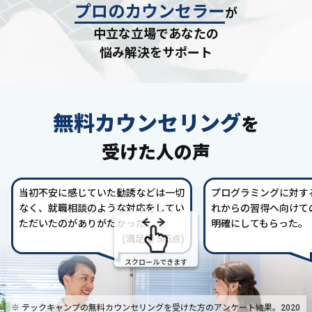
プロのカウンセラー
が
中立な立場であなたの
悩み解決をサポート
無料カウンセリング
を
受けた人の声
当初不安に感じていた勧誘などは一切
プログラミングに対す
なく、就職相談のような対応をしてい
れからの習得へ向けて
ただいたのがありがたかった。
明確にしてもらった。
(満足度 5/5点)
スクロールできます
※ テックキャンプの無料カウンセリングを受けた方の
アンケート結果。2020