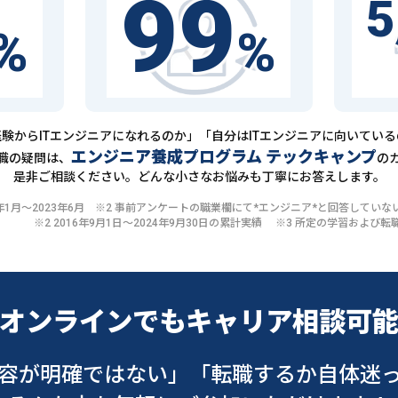
99
5
%
%
験からITエンジニアになれるのか」「自分はITエンジニアに向いてい
エンジニア養成プログラム テックキャンプ
職の疑問は、
の
是非ご相談ください。どんな小さなお悩みも丁寧にお答えします。
20年1月〜2023年6月 ※2 事前アンケートの職業欄にて*エンジニア*と回答して
※2 2016年9月1日〜2024年9月30日の累計実績 ※3 所定の学習およ
オンラインでも
キャリア相談可
容が明確ではない」
「転職するか自体迷