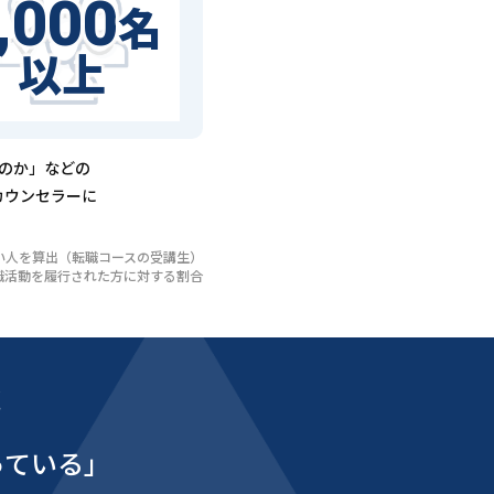
,000
名
以上
るのか」などの
カウンセラーに
いない人を算出（転職コースの受講生）
び転職活動を履行された方に対する割合
能
っている」