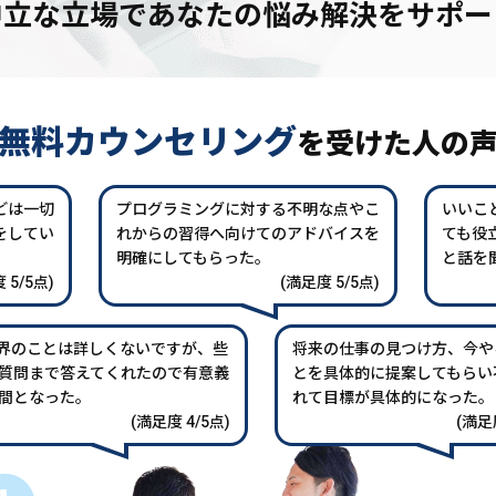
中立な立場であなたの
悩み解決をサポー
無料カウンセリング
を
受けた人の
どは一切
プログラミングに対する不明な点やこ
いいこ
をしてい
れからの習得へ向けてのアドバイスを
ても役
。
明確にしてもらった。
と話を
 5/5点)
(満足度 5/5点)
業界のことは詳しくないですが、些
将来の仕事の見つけ方、今や
質問まで答えてくれたので有意義
とを具体的に提案してもらい
間となった。
れて目標が具体的になった。
(満足度 4/5点)
(満足度