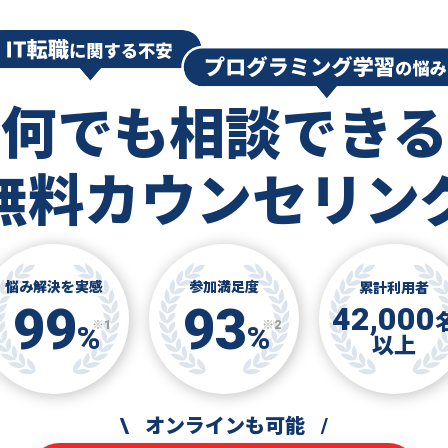
何でも相談できる
無料カウンセリン
悩み解決を実感
参加満足度
累計利用者
99
93
42,000
※1
※2
%
%
以上
\
オンラインも可能
/