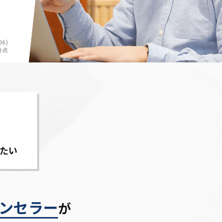
6)
時点
たい
ンセラー
が