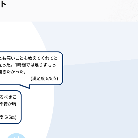
ト
声
とも悪いことも教えてくれてと
立った。1時間では足りずもっ
聞きたかった。
(満足度 5/5点)
るべきこ
不安が晴
 5/5点)