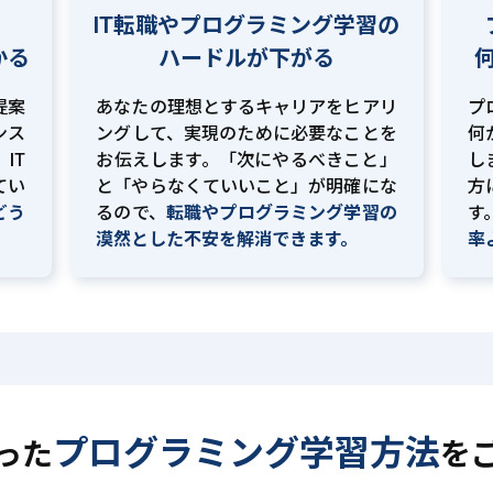
IT転職やプログラミング学習の
かる
ハードルが下がる
提案
あなたの理想とするキャリアをヒアリ
プ
ンス
ングして、実現のために必要なことを
何
IT
お伝えします。「次にやるべきこと」
し
てい
と「やらなくていいこと」が明確にな
方
どう
るので、
転職やプログラミング学習の
す
。
漠然とした不安を解消できます。
率
プログラミング学習方法
った
を