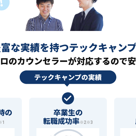
豊富な実績を持つ
テックキャン
ロの
カウンセラーが対応するので安
時の
卒業生の
転職成功率
※1
※2※3