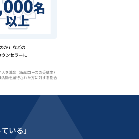
,000
名
以上
るのか」などの
カウンセラーに
いない人を算出（転職コースの受講生）
び転職活動を履行された方に対する割合
能
っている」