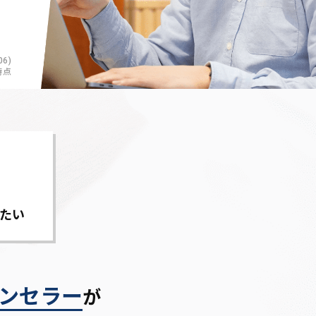
6)
時点
たい
ンセラー
が