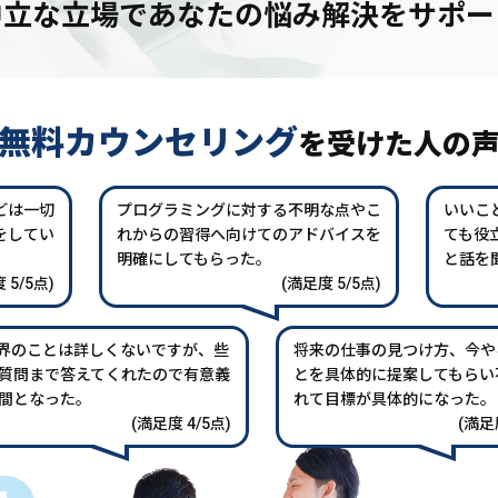
中立な立場であなたの
悩み解決をサポー
無料カウンセリング
を
受けた人の
どは一切
プログラミングに対する不明な点やこ
いいこ
をしてい
れからの習得へ向けてのアドバイスを
ても役
。
明確にしてもらった。
と話を
 5/5点)
(満足度 5/5点)
業界のことは詳しくないですが、些
将来の仕事の見つけ方、今や
質問まで答えてくれたので有意義
とを具体的に提案してもらい
間となった。
れて目標が具体的になった。
(満足度 4/5点)
(満足度