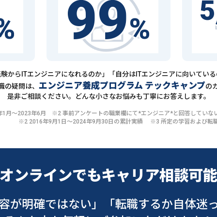
99
5
%
%
験からITエンジニアになれるのか」「自分はITエンジニアに向いてい
エンジニア養成プログラム テックキャンプ
職の疑問は、
の
是非ご相談ください。どんな小さなお悩みも丁寧にお答えします。
20年1月〜2023年6月 ※2 事前アンケートの職業欄にて*エンジニア*と回答して
※2 2016年9月1日〜2024年9月30日の累計実績 ※3 所定の学習およ
オンラインでも
キャリア相談可
容が明確ではない」
「転職するか自体迷