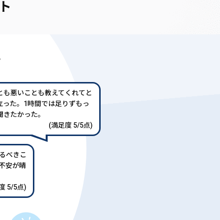
ト
声
とも悪いことも教えてくれてと
立った。1時間では足りずもっ
聞きたかった。
(満足度 5/5点)
るべきこ
不安が晴
 5/5点)