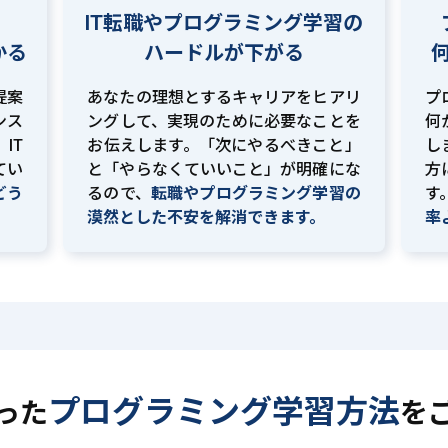
IT転職やプログラミング学習の
かる
ハードルが下がる
提案
あなたの理想とするキャリアをヒアリ
プ
ンス
ングして、実現のために必要なことを
何
IT
お伝えします。「次にやるべきこと」
し
てい
と「やらなくていいこと」が明確にな
方
どう
るので、
転職やプログラミング学習の
す
。
漠然とした不安を解消できます。
率
プログラミング学習方法
った
を