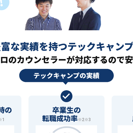
豊富な実績を持つ
テックキャン
ロの
カウンセラーが対応するので安
時の
卒業生の
転職成功率
※1
※2※3