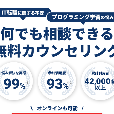
何でも相談できる
無料カウンセリン
悩み解決を実感
参加満足度
累計利用者
99
93
42,000
※1
※2
%
%
以上
\
オンラインも可能
/