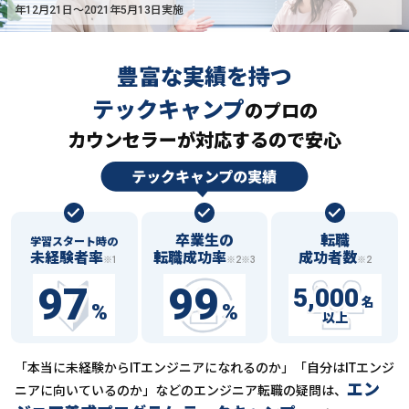
年12月21日〜2021年5月13日実施
豊富な実績を持つ
テックキャンプ
の
プロの
カウンセラーが対応するので安心
卒業生の
転職
学習スタート時の
未経験者率
転職成功率
成功者数
※1
※2※3
※2
97
99
5,000
名
%
%
以上
「本当に未経験からITエンジニアになれるのか」「自分はITエンジ
エン
ニアに向いているのか」などの
エンジニア転職の疑問は、