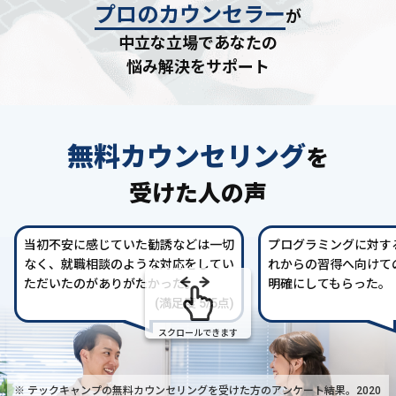
プロのカウンセラー
が
中立な立場であなたの
悩み解決をサポート
無料カウンセリング
を
受けた人の声
当初不安に感じていた勧誘などは一切
プログラミングに対す
なく、就職相談のような対応をしてい
れからの習得へ向けて
ただいたのがありがたかった。
明確にしてもらった。
(満足度 5/5点)
スクロールできます
※ テックキャンプの無料カウンセリングを受けた方の
アンケート結果。2020