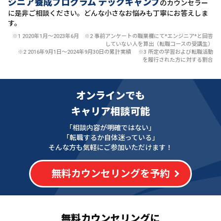
ジニア養成プログラム テックキャンプ
のカウンセラー
に
是非ご相談ください。どんな小さなお悩みも丁寧にお答えしま
す。
※1 2020年1月〜2023年6月 ※2 事前アンケートの職業欄にて*エンジニア*と回答
していない人を算出（転職コースの受講生）
※2 2016年9月1日〜2024年9月30日の累計実績 ※3 所定の学習および転職活動
を履行された方に対する割合
オンラインでも
キャリア相談可能
「相談内容が明確ではない」
「転職するか自体迷っている」
そんな方も気軽にご参加いただけます！
無料カウンセリングを予約
無料カウンセリングに