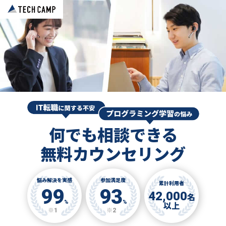
何でも相談できる
無料カウンセリング
悩み解決を実感
参加満足度
累計利用者
99
93
42,000
名
%
%
以上
※1
※2