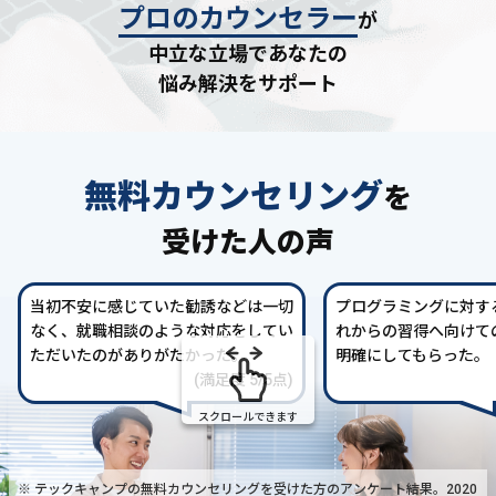
プロのカウンセラー
が
中立な立場であなたの
悩み解決をサポート
無料カウンセリング
を
受けた人の声
当初不安に感じていた勧誘などは一切
プログラミングに対す
なく、就職相談のような対応をしてい
れからの習得へ向けて
ただいたのがありがたかった。
明確にしてもらった。
(満足度 5/5点)
スクロールできます
※ テックキャンプの無料カウンセリングを受けた方の
アンケート結果。2020