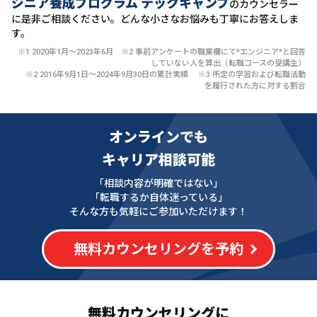
ジニア養成プログラム テックキャンプ
のカウンセラー
に
是非ご相談ください。どんな小さなお悩みも丁寧にお答えしま
す。
※1 2020年1月〜2023年6月 ※2 事前アンケートの職業欄にて*エンジニア*と回答
していない人を算出（転職コースの受講生）
※2 2016年9月1日〜2024年9月30日の累計実績 ※3 所定の学習および転職活動
を履行された方に対する割合
オンラインでも
キャリア相談可能
「相談内容が明確ではない」
「転職するか自体迷っている」
そんな方も気軽にご参加いただけます！
無料カウンセリングを予約
無料カウンセリングに