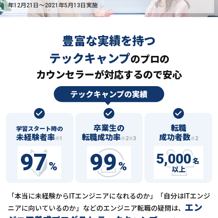
年12月21日〜2021年5月13日実施
豊富な実績を持つ
テックキャンプ
の
プロの
カウンセラーが対応するので安心
卒業生の
転職
学習スタート時の
未経験者率
転職成功率
成功者数
※1
※2※3
※2
97
99
5,000
名
%
%
以上
「本当に未経験からITエンジニアになれるのか」「自分はITエンジ
エン
ニアに向いているのか」などの
エンジニア転職の疑問は、