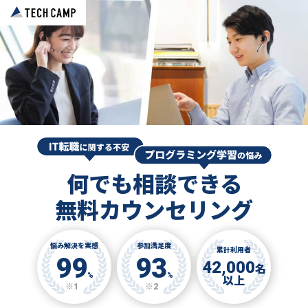
何でも相談できる
無料カウンセリング
悩み解決を実感
参加満足度
累計利用者
99
93
42,000
名
%
%
以上
※1
※2