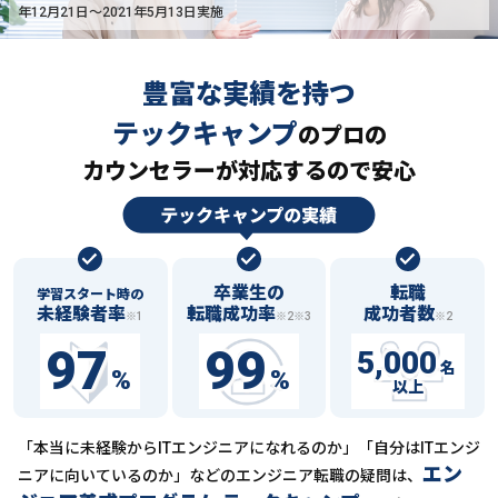
年12月21日〜2021年5月13日実施
豊富な実績を持つ
テックキャンプ
の
プロの
カウンセラーが対応するので安心
卒業生の
転職
学習スタート時の
未経験者率
転職成功率
成功者数
※1
※2※3
※2
97
99
5,000
名
%
%
以上
「本当に未経験からITエンジニアになれるのか」「自分はITエンジ
エン
ニアに向いているのか」などの
エンジニア転職の疑問は、