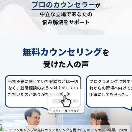
プロのカウンセラー
が
中立な立場であなたの
悩み解決をサポート
無料カウンセリング
を
受けた人の声
当初不安に感じていた勧誘などは一切
プログラミングに対す
なく、就職相談のような対応をしてい
れからの習得へ向けて
ただいたのがありがたかった。
明確にしてもらった。
(満足度 5/5点)
スクロールできます
※ テックキャンプの無料カウンセリングを受けた方の
アンケート結果。2020