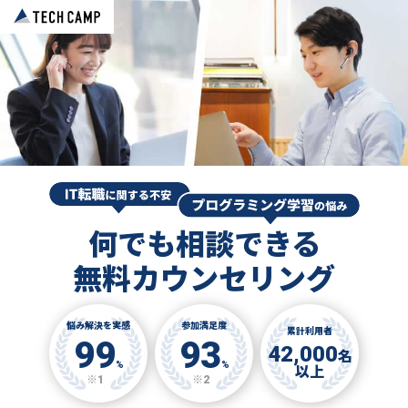
何でも相談できる
無料カウンセリング
悩み解決を実感
参加満足度
累計利用者
99
93
42,000
名
%
%
以上
※1
※2