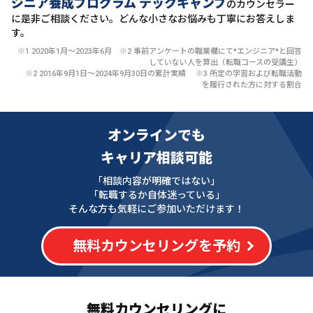
ジニア養成プログラム テックキャンプ
のカウンセラー
に
是非ご相談ください。どんな小さなお悩みも丁寧にお答えしま
す。
※1 2020年1月〜2023年6月 ※2 事前アンケートの職業欄にて*エンジニア*と回答
していない人を算出（転職コースの受講生）
※2 2016年9月1日〜2024年9月30日の累計実績 ※3 所定の学習および転職活動
を履行された方に対する割合
オンラインでも
キャリア相談可能
「相談内容が明確ではない」
「転職するか自体迷っている」
そんな方も気軽にご参加いただけます！
無料カウンセリングを予約
無料カウンセリングに