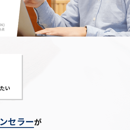
6)
時点
たい
ンセラー
が