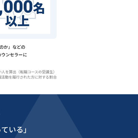
,000
名
以上
るのか」などの
カウンセラーに
いない人を算出（転職コースの受講生）
び転職活動を履行された方に対する割合
能
っている」