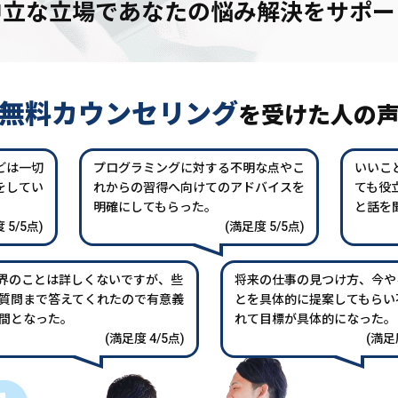
中立な立場であなたの
悩み解決をサポー
無料カウンセリング
を
受けた人の
どは一切
プログラミングに対する不明な点やこ
いいこ
をしてい
れからの習得へ向けてのアドバイスを
ても役
。
明確にしてもらった。
と話を
 5/5点)
(満足度 5/5点)
業界のことは詳しくないですが、些
将来の仕事の見つけ方、今や
質問まで答えてくれたので有意義
とを具体的に提案してもらい
間となった。
れて目標が具体的になった。
(満足度 4/5点)
(満足度