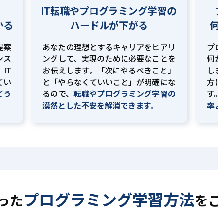
IT転職やプログラミング学習の
かる
ハードルが下がる
提案
あなたの理想とするキャリアをヒアリ
プ
ンス
ングして、実現のために必要なことを
何
IT
お伝えします。「次にやるべきこと」
し
てい
と「やらなくていいこと」が明確にな
方
どう
るので、
転職やプログラミング学習の
す
。
漠然とした不安を解消できます。
率
プログラミング学習方法
った
を