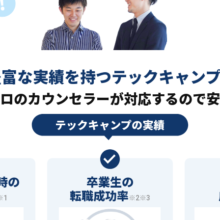
豊富な実績を持つ
テックキャン
ロの
カウンセラーが対応するので安
時の
卒業生の
転職成功率
※1
※2※3