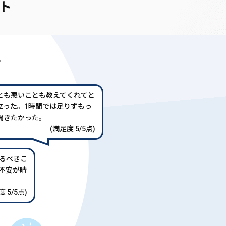
ト
声
とも悪いことも教えてくれてと
立った。1時間では足りずもっ
聞きたかった。
(満足度 5/5点)
るべきこ
不安が晴
 5/5点)