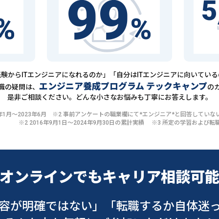
99
5
%
%
験からITエンジニアになれるのか」「自分はITエンジニアに向いてい
エンジニア養成プログラム テックキャンプ
職の疑問は、
の
是非ご相談ください。どんな小さなお悩みも丁寧にお答えします。
20年1月〜2023年6月 ※2 事前アンケートの職業欄にて*エンジニア*と回答して
※2 2016年9月1日〜2024年9月30日の累計実績 ※3 所定の学習およ
オンラインでも
キャリア相談可
容が明確ではない」
「転職するか自体迷