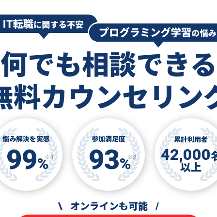
何でも相談できる
無料カウンセリン
悩み解決を実感
参加満足度
累計利用者
99
93
42,000
※1
※2
%
%
以上
\
オンラインも可能
/