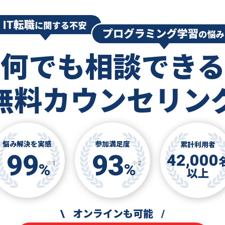
何でも相談できる
無料カウンセリン
悩み解決を実感
参加満足度
累計利用者
99
93
42,000
※1
※2
%
%
以上
\
オンラインも可能
/