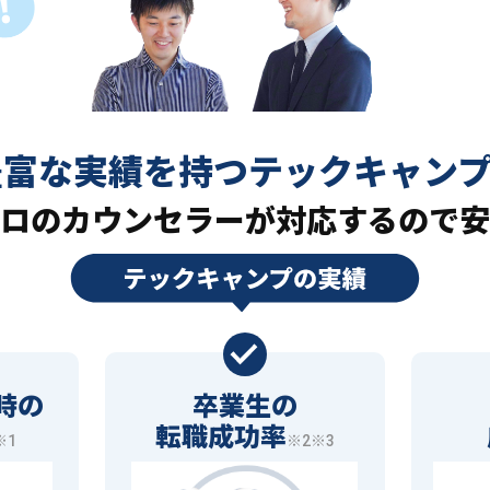
豊富な実績を持つ
テックキャン
ロの
カウンセラーが対応するので安
時の
卒業生の
転職成功率
※1
※2※3