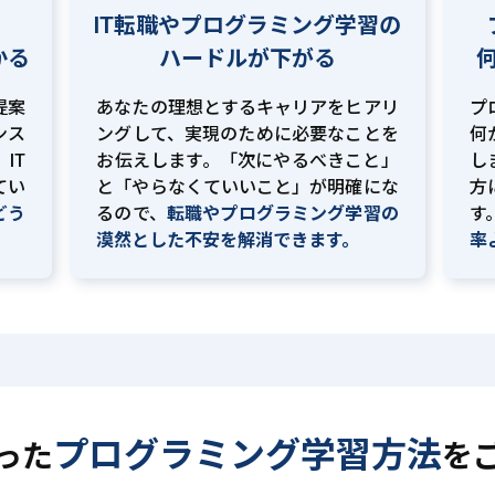
IT転職やプログラミング学習の
かる
ハードルが下がる
提案
あなたの理想とするキャリアをヒアリ
プ
ンス
ングして、実現のために必要なことを
何
IT
お伝えします。「次にやるべきこと」
し
てい
と「やらなくていいこと」が明確にな
方
どう
るので、
転職やプログラミング学習の
す
。
漠然とした不安を解消できます。
率
プログラミング学習方法
った
を