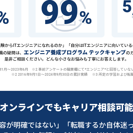
99
5
%
%
験からITエンジニアになれるのか」「自分はITエンジニアに向いてい
エンジニア養成プログラム テックキャンプ
職の疑問は、
の
是非ご相談ください。どんな小さなお悩みも丁寧にお答えします。
20年1月〜2023年6月 ※2 事前アンケートの職業欄にて*エンジニア*と回答して
※2 2016年9月1日〜2024年9月30日の累計実績 ※3 所定の学習およ
オンラインでも
キャリア相談可
容が明確ではない」
「転職するか自体迷