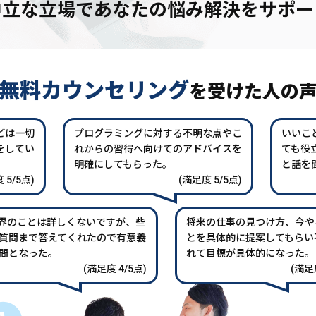
中立な立場であなたの
悩み解決をサポー
無料カウンセリング
を
受けた人の
どは一切
プログラミングに対する不明な点やこ
いいこ
をしてい
れからの習得へ向けてのアドバイスを
ても役
。
明確にしてもらった。
と話を
 5/5点)
(満足度 5/5点)
業界のことは詳しくないですが、些
将来の仕事の見つけ方、今や
質問まで答えてくれたので有意義
とを具体的に提案してもらい
間となった。
れて目標が具体的になった。
(満足度 4/5点)
(満足度