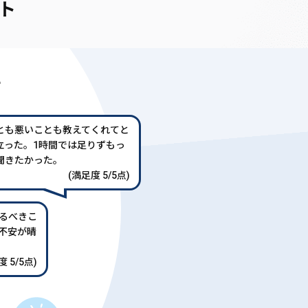
ト
声
とも悪いことも教えてくれてと
立った。1時間では足りずもっ
聞きたかった。
(満足度 5/5点)
るべきこ
不安が晴
 5/5点)