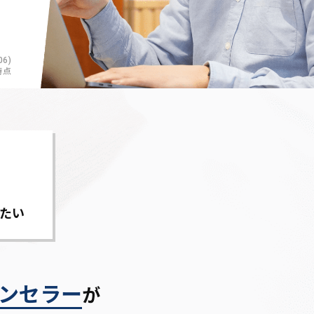
6)
時点
たい
ンセラー
が