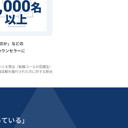
,000
名
以上
るのか」などの
カウンセラーに
いない人を算出（転職コースの受講生）
び転職活動を履行された方に対する割合
能
っている」