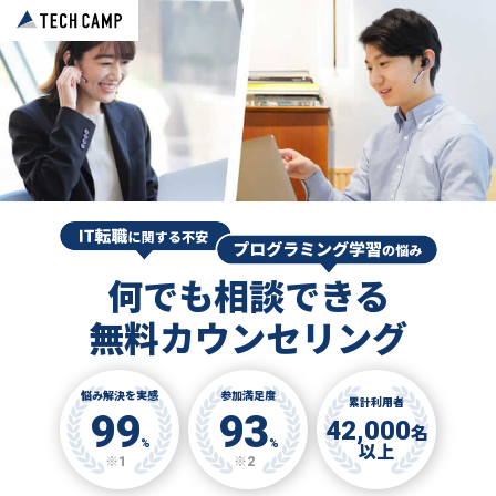
何でも相談できる
無料カウンセリング
悩み解決を実感
参加満足度
累計利用者
99
93
42,000
名
%
%
以上
※1
※2