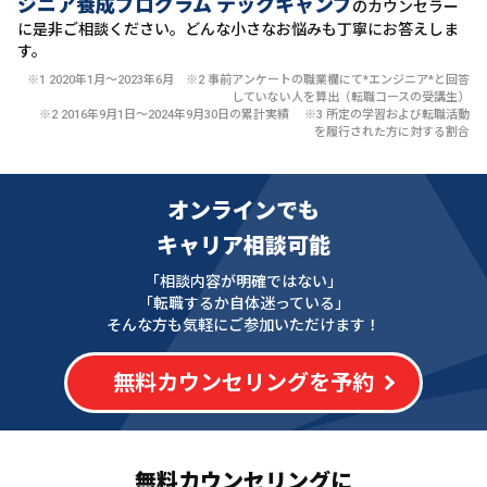
ジニア養成プログラム テックキャンプ
のカウンセラー
に
是非ご相談ください。どんな小さなお悩みも丁寧にお答えしま
す。
※1 2020年1月〜2023年6月 ※2 事前アンケートの職業欄にて*エンジニア*と回答
していない人を算出（転職コースの受講生）
※2 2016年9月1日〜2024年9月30日の累計実績 ※3 所定の学習および転職活動
を履行された方に対する割合
オンラインでも
キャリア相談可能
「相談内容が明確ではない」
「転職するか自体迷っている」
そんな方も気軽にご参加いただけます！
無料カウンセリングを予約
無料カウンセリングに