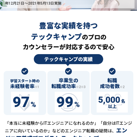
年12月21日〜2021年5月13日実施
豊富な実績を持つ
テックキャンプ
の
プロの
カウンセラーが対応するので安心
卒業生の
転職
学習スタート時の
未経験者率
転職成功率
成功者数
※1
※2※3
※2
97
99
5,000
名
%
%
以上
「本当に未経験からITエンジニアになれるのか」「自分はITエンジ
エン
ニアに向いているのか」などの
エンジニア転職の疑問は、