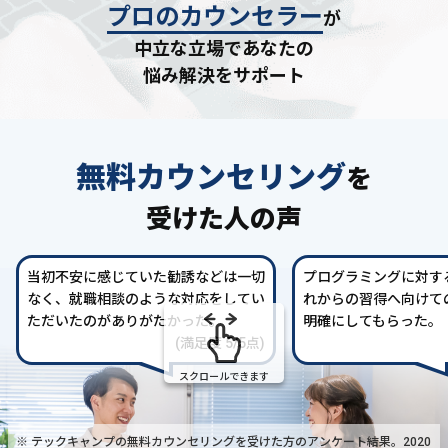
プロのカウンセラー
が
中立な立場であなたの
悩み解決をサポート
無料カウンセリング
を
受けた人の声
当初不安に感じていた勧誘などは一切
プログラミングに対す
なく、就職相談のような対応をしてい
れからの習得へ向けて
ただいたのがありがたかった。
明確にしてもらった。
(満足度 5/5点)
スクロールできます
※ テックキャンプの無料カウンセリングを受けた方の
アンケート結果。2020