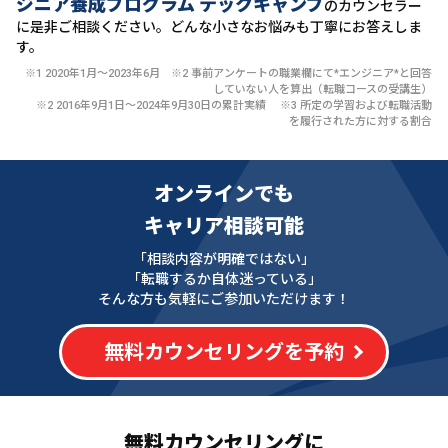
ジニア養成プログラム テックキャンプ
のカウンセラー
に
是非ご相談ください。どんな小さなお悩みも丁寧にお答えしま
す。
※1 2020年1月〜2023年6月 ※2 事前アンケートの職業欄にて*エンジニア*と回答
していない人を算出（転職コースの受講生）
※2 2016年9月1日〜2024年9月30日の累計実績 ※3 所定の学習および転職活動
を履行された方に対する割合
オンラインでも
キャリア相談可能
「相談内容が明確ではない」
「転職するか自体迷っている」
そんな方も気軽にご参加いただけます！
無料カウンセリングを予約
無料カウンセリングに