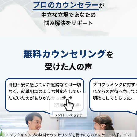
プロのカウンセラー
が
中立な立場であなたの
悩み解決をサポート
無料カウンセリング
を
受けた人の声
当初不安に感じていた勧誘などは一切
プログラミングに対す
なく、就職相談のような対応をしてい
れからの習得へ向けて
ただいたのがありがたかった。
明確にしてもらった。
(満足度 5/5点)
スクロールできます
※ テックキャンプの無料カウンセリングを受けた方の
アンケート結果。2020