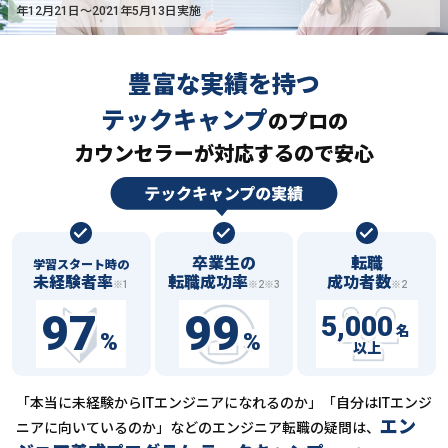
年12月21日〜2021年5月13日実施
豊富な実績を持つ
テックキャンプ
の
プロの
カウンセラーが対応するので安心
卒業生の
転職
学習スタート時の
未経験者率
転職成功率
成功者数
※1
※2※3
※2
97
99
5,000
名
%
%
以上
「本当に未経験からITエンジニアになれるのか」「自分はITエンジ
エン
ニアに向いているのか」などの
エンジニア転職の疑問は、