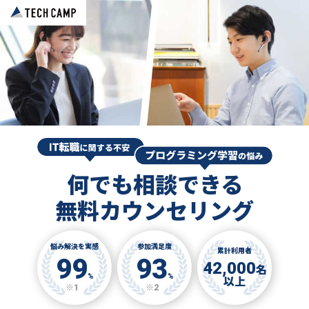
何でも相談できる
無料カウンセリング
悩み解決を実感
参加満足度
累計利用者
99
93
42,000
名
%
%
以上
※1
※2