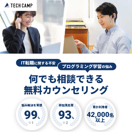
何でも相談できる
無料カウンセリング
悩み解決を実感
参加満足度
累計利用者
99
93
42,000
名
%
%
以上
※1
※2