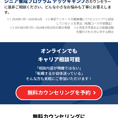
ジニア養成プログラム テックキャンプ
のカウンセラー
に
是非ご相談ください。どんな小さなお悩みも丁寧にお答えしま
す。
※1 2020年1月〜2023年6月 ※2 事前アンケートの職業欄にて*エンジニア*と回答
していない人を算出（転職コースの受講生）
※2 2016年9月1日〜2024年9月30日の累計実績 ※3 所定の学習および転職活動
を履行された方に対する割合
オンラインでも
キャリア相談可能
「相談内容が明確ではない」
「転職するか自体迷っている」
そんな方も気軽にご参加いただけます！
無料カウンセリングを予約
無料カウンセリングに