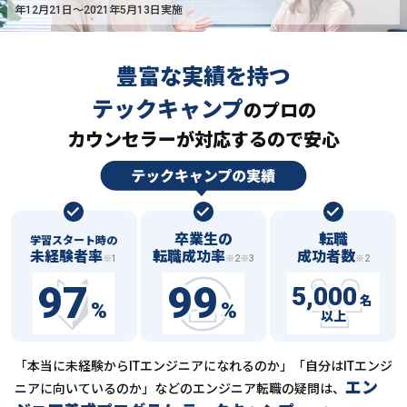
年12月21日〜2021年5月13日実施
豊富な実績を持つ
テックキャンプ
の
プロの
カウンセラーが対応するので安心
卒業生の
転職
学習スタート時の
未経験者率
転職成功率
成功者数
※1
※2※3
※2
97
99
5,000
名
%
%
以上
「本当に未経験からITエンジニアになれるのか」「自分はITエンジ
エン
ニアに向いているのか」などの
エンジニア転職の疑問は、