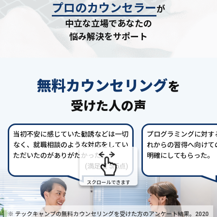
プロのカウンセラー
が
中立な立場であなたの
悩み解決をサポート
無料カウンセリング
を
受けた人の声
当初不安に感じていた勧誘などは一切
プログラミングに対す
なく、就職相談のような対応をしてい
れからの習得へ向けて
ただいたのがありがたかった。
明確にしてもらった。
(満足度 5/5点)
スクロールできます
※ テックキャンプの無料カウンセリングを受けた方の
アンケート結果。2020