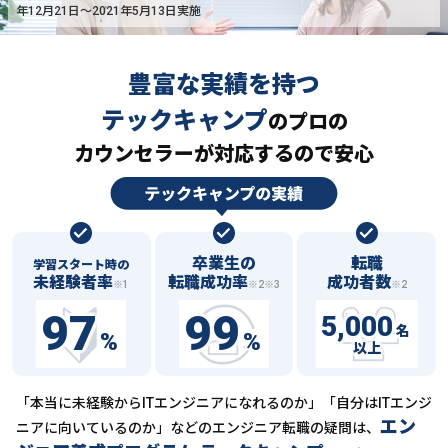
年12月21日〜2021年5月13日実施
豊富な実績を持つ
テックキャンプ
の
プロの
カウンセラーが対応するので安心
卒業生の
転職
学習スタート時の
未経験者率
転職成功率
成功者数
※1
※2※3
※2
97
99
5,000
名
%
%
以上
「本当に未経験からITエンジニアになれるのか」「自分はITエンジ
エン
ニアに向いているのか」などの
エンジニア転職の疑問は、