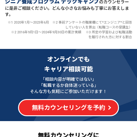
ジニア養成プログラム テックキャンプ
のカウンセラー
に
是非ご相談ください。どんな小さなお悩みも丁寧にお答えしま
す。
※1 2020年1月〜2023年6月 ※2 事前アンケートの職業欄にて*エンジニア*と回答
していない人を算出（転職コースの受講生）
※2 2016年9月1日〜2024年9月30日の累計実績 ※3 所定の学習および転職活動
を履行された方に対する割合
オンラインでも
キャリア相談可能
「相談内容が明確ではない」
「転職するか自体迷っている」
そんな方も気軽にご参加いただけます！
無料カウンセリングを予約
無料カウンセリングに