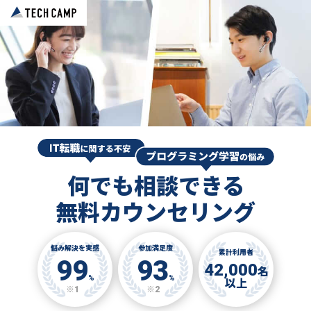
何でも相談できる
無料カウンセリング
悩み解決を実感
参加満足度
累計利用者
99
93
42,000
名
%
%
以上
※1
※2