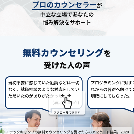
プロのカウンセラー
が
中立な立場であなたの
悩み解決をサポート
無料カウンセリング
を
受けた人の声
当初不安に感じていた勧誘などは一切
プログラミングに対す
なく、就職相談のような対応をしてい
れからの習得へ向けて
ただいたのがありがたかった。
明確にしてもらった。
(満足度 5/5点)
スクロールできます
※ テックキャンプの無料カウンセリングを受けた方の
アンケート結果。2020