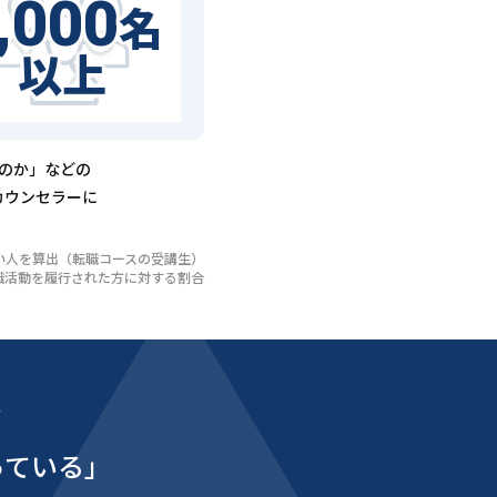
,000
名
以上
るのか」などの
カウンセラーに
いない人を算出（転職コースの受講生）
び転職活動を履行された方に対する割合
能
っている」