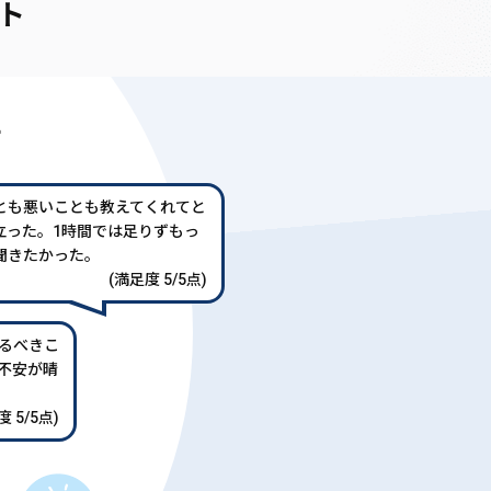
ト
声
とも悪いことも教えてくれてと
立った。1時間では足りずもっ
聞きたかった。
(満足度 5/5点)
るべきこ
不安が晴
 5/5点)