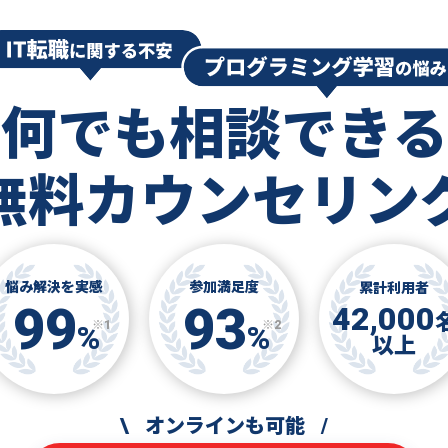
何でも相談できる
無料カウンセリン
悩み解決を実感
参加満足度
累計利用者
99
93
42,000
※1
※2
%
%
以上
\
オンラインも可能
/