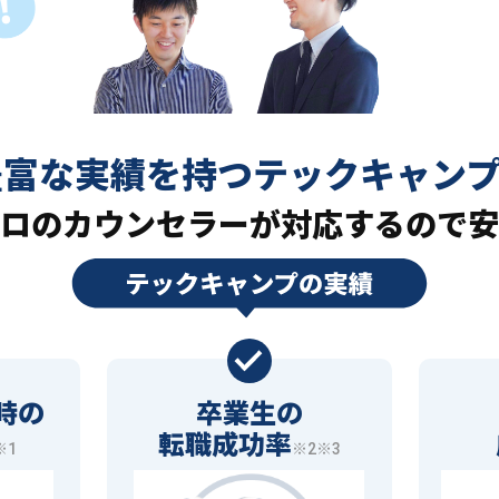
豊富な実績を持つ
テックキャン
ロの
カウンセラーが対応するので安
時の
卒業生の
転職成功率
※1
※2※3