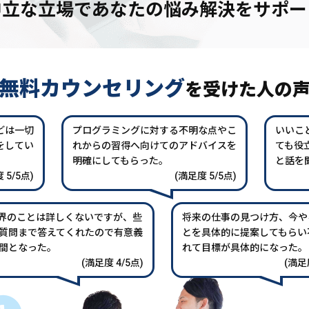
中立な立場であなたの
悩み解決をサポー
無料カウンセリング
を
受けた人の
どは一切
プログラミングに対する不明な点やこ
いいこ
をしてい
れからの習得へ向けてのアドバイスを
ても役
。
明確にしてもらった。
と話を
 5/5点)
(満足度 5/5点)
業界のことは詳しくないですが、些
将来の仕事の見つけ方、今や
質問まで答えてくれたので有意義
とを具体的に提案してもらい
間となった。
れて目標が具体的になった。
(満足度 4/5点)
(満足度