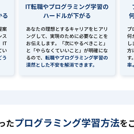
IT転職やプログラミング学習の
かる
ハードルが下がる
提案
あなたの理想とするキャリアをヒアリ
プ
ンス
ングして、実現のために必要なことを
何
IT
お伝えします。「次にやるべきこと」
し
てい
と「やらなくていいこと」が明確にな
方
どう
るので、
転職やプログラミング学習の
す
。
漠然とした不安を解消できます。
率
プログラミング学習方法
った
を