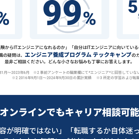
99
5
%
%
験からITエンジニアになれるのか」「自分はITエンジニアに向いてい
エンジニア養成プログラム テックキャンプ
職の疑問は、
の
是非ご相談ください。どんな小さなお悩みも丁寧にお答えします。
20年1月〜2023年6月 ※2 事前アンケートの職業欄にて*エンジニア*と回答して
※2 2016年9月1日〜2024年9月30日の累計実績 ※3 所定の学習およ
オンラインでも
キャリア相談可
容が明確ではない」
「転職するか自体迷