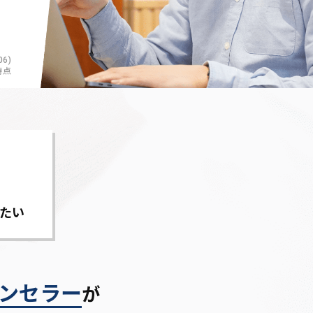
6)
時点
たい
ンセラー
が