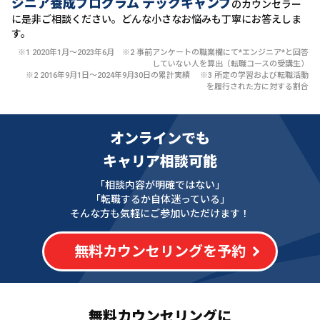
ジニア養成プログラム テックキャンプ
のカウンセラー
に
是非ご相談ください。どんな小さなお悩みも丁寧にお答えしま
す。
※1 2020年1月〜2023年6月 ※2 事前アンケートの職業欄にて*エンジニア*と回答
していない人を算出（転職コースの受講生）
※2 2016年9月1日〜2024年9月30日の累計実績 ※3 所定の学習および転職活動
を履行された方に対する割合
オンラインでも
キャリア相談可能
「相談内容が明確ではない」
「転職するか自体迷っている」
そんな方も気軽にご参加いただけます！
無料カウンセリングを予約
無料カウンセリングに