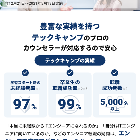
年12月21日〜2021年5月13日実施
豊富な実績を持つ
テックキャンプ
の
プロの
カウンセラーが対応するので安心
卒業生の
転職
学習スタート時の
未経験者率
転職成功率
成功者数
※1
※2※3
※2
97
99
5,000
名
%
%
以上
「本当に未経験からITエンジニアになれるのか」「自分はITエンジ
エン
ニアに向いているのか」などの
エンジニア転職の疑問は、