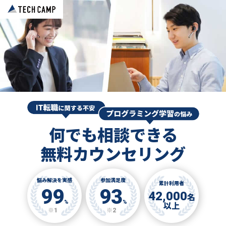
何でも相談できる
無料カウンセリング
悩み解決を実感
参加満足度
累計利用者
99
93
42,000
名
%
%
以上
※1
※2