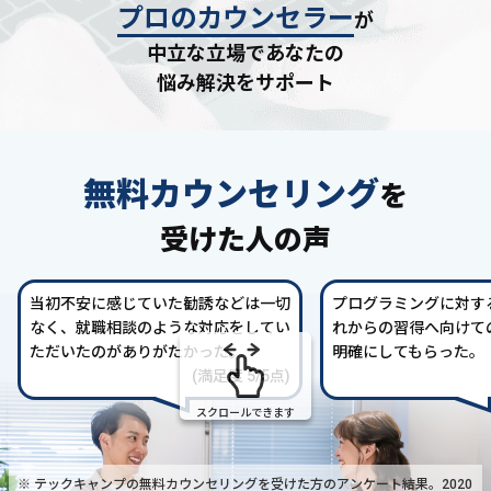
プロのカウンセラー
が
中立な立場であなたの
悩み解決をサポート
無料カウンセリング
を
受けた人の声
当初不安に感じていた勧誘などは一切
プログラミングに対す
なく、就職相談のような対応をしてい
れからの習得へ向けて
ただいたのがありがたかった。
明確にしてもらった。
(満足度 5/5点)
スクロールできます
※ テックキャンプの無料カウンセリングを受けた方の
アンケート結果。2020