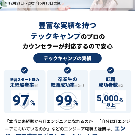
年12月21日〜2021年5月13日実施
豊富な実績を持つ
テックキャンプ
の
プロの
カウンセラーが対応するので安心
卒業生の
転職
学習スタート時の
未経験者率
転職成功率
成功者数
※1
※2※3
※2
97
99
5,000
名
%
%
以上
「本当に未経験からITエンジニアになれるのか」「自分はITエンジ
エン
ニアに向いているのか」などの
エンジニア転職の疑問は、