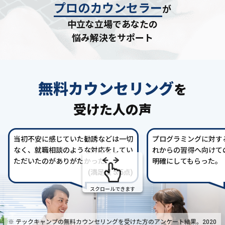
プロのカウンセラー
が
中立な立場であなたの
悩み解決をサポート
無料カウンセリング
を
受けた人の声
当初不安に感じていた勧誘などは一切
プログラミングに対す
なく、就職相談のような対応をしてい
れからの習得へ向けて
ただいたのがありがたかった。
明確にしてもらった。
(満足度 5/5点)
スクロールできます
※ テックキャンプの無料カウンセリングを受けた方の
アンケート結果。2020