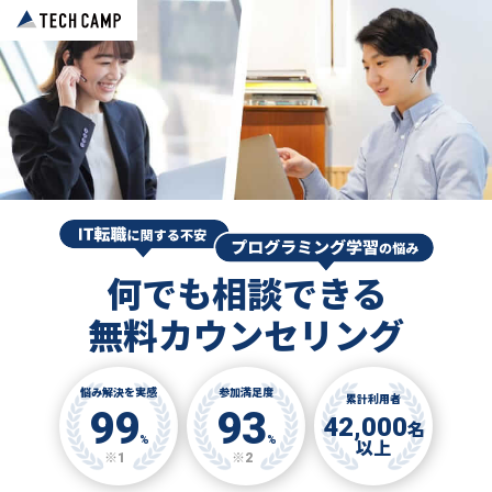
何でも相談できる
無料カウンセリング
悩み解決を実感
参加満足度
累計利用者
99
93
42,000
名
%
%
以上
※1
※2