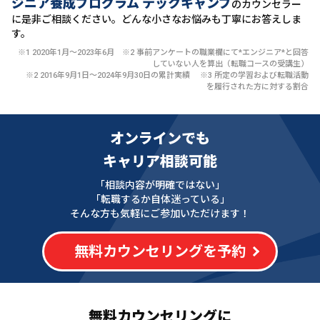
ジニア養成プログラム テックキャンプ
のカウンセラー
に
是非ご相談ください。どんな小さなお悩みも丁寧にお答えしま
す。
※1 2020年1月〜2023年6月 ※2 事前アンケートの職業欄にて*エンジニア*と回答
していない人を算出（転職コースの受講生）
※2 2016年9月1日〜2024年9月30日の累計実績 ※3 所定の学習および転職活動
を履行された方に対する割合
オンラインでも
キャリア相談可能
「相談内容が明確ではない」
「転職するか自体迷っている」
そんな方も気軽にご参加いただけます！
無料カウンセリングを予約
無料カウンセリングに