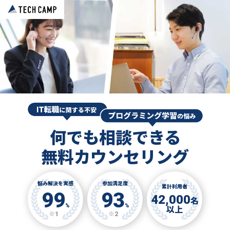
何でも相談できる
無料カウンセリング
悩み解決を実感
参加満足度
累計利用者
99
93
42,000
名
%
%
以上
※1
※2