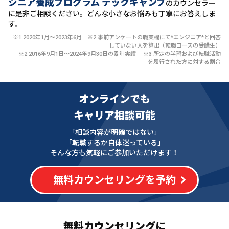
ジニア養成プログラム テックキャンプ
のカウンセラー
に
是非ご相談ください。どんな小さなお悩みも丁寧にお答えしま
す。
※1 2020年1月〜2023年6月 ※2 事前アンケートの職業欄にて*エンジニア*と回答
していない人を算出（転職コースの受講生）
※2 2016年9月1日〜2024年9月30日の累計実績 ※3 所定の学習および転職活動
を履行された方に対する割合
オンラインでも
キャリア相談可能
「相談内容が明確ではない」
「転職するか自体迷っている」
そんな方も気軽にご参加いただけます！
無料カウンセリングを予約
無料カウンセリングに