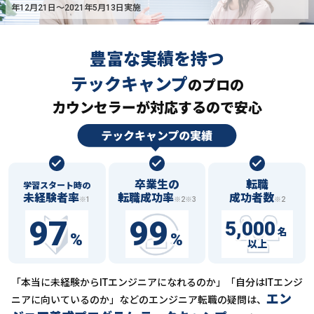
年12月21日〜2021年5月13日実施
豊富な実績を持つ
テックキャンプ
の
プロの
カウンセラーが対応するので安心
卒業生の
転職
学習スタート時の
未経験者率
転職成功率
成功者数
※1
※2※3
※2
97
99
5,000
名
%
%
以上
「本当に未経験からITエンジニアになれるのか」「自分はITエンジ
エン
ニアに向いているのか」などの
エンジニア転職の疑問は、