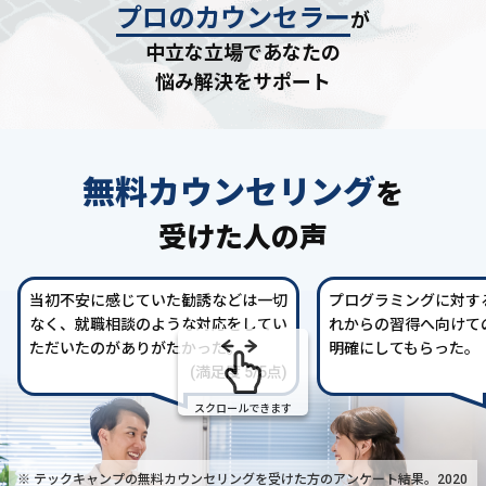
プロのカウンセラー
が
中立な立場であなたの
悩み解決をサポート
無料カウンセリング
を
受けた人の声
当初不安に感じていた勧誘などは一切
プログラミングに対す
なく、就職相談のような対応をしてい
れからの習得へ向けて
ただいたのがありがたかった。
明確にしてもらった。
(満足度 5/5点)
スクロールできます
※ テックキャンプの無料カウンセリングを受けた方の
アンケート結果。2020