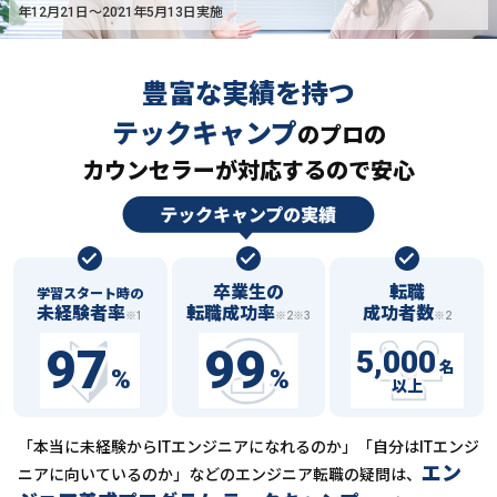
年12月21日〜2021年5月13日実施
豊富な実績を持つ
テックキャンプ
の
プロの
カウンセラーが対応するので安心
卒業生の
転職
学習スタート時の
未経験者率
転職成功率
成功者数
※1
※2※3
※2
97
99
5,000
名
%
%
以上
「本当に未経験からITエンジニアになれるのか」「自分はITエンジ
エン
ニアに向いているのか」などの
エンジニア転職の疑問は、