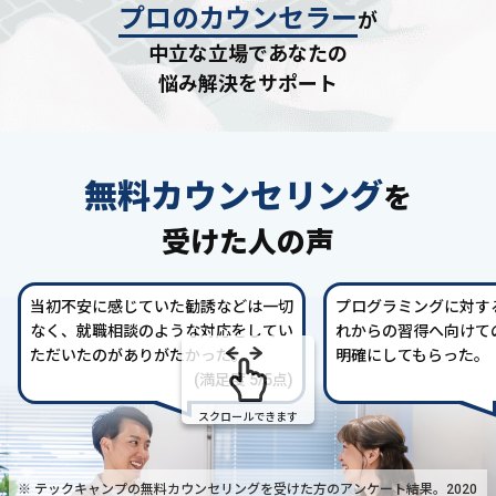
プロのカウンセラー
が
中立な立場であなたの
悩み解決をサポート
無料カウンセリング
を
受けた人の声
当初不安に感じていた勧誘などは一切
プログラミングに対す
なく、就職相談のような対応をしてい
れからの習得へ向けて
ただいたのがありがたかった。
明確にしてもらった。
(満足度 5/5点)
スクロールできます
※ テックキャンプの無料カウンセリングを受けた方の
アンケート結果。2020