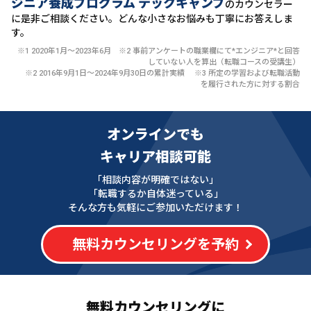
ジニア養成プログラム テックキャンプ
のカウンセラー
に
是非ご相談ください。どんな小さなお悩みも丁寧にお答えしま
す。
※1 2020年1月〜2023年6月 ※2 事前アンケートの職業欄にて*エンジニア*と回答
していない人を算出（転職コースの受講生）
※2 2016年9月1日〜2024年9月30日の累計実績 ※3 所定の学習および転職活動
を履行された方に対する割合
オンラインでも
キャリア相談可能
「相談内容が明確ではない」
「転職するか自体迷っている」
そんな方も気軽にご参加いただけます！
無料カウンセリングを予約
無料カウンセリングに