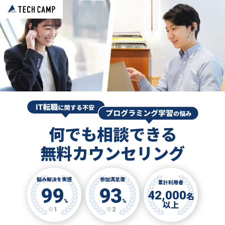
何でも相談できる
無料カウンセリング
悩み解決を実感
参加満足度
累計利用者
99
93
42,000
名
%
%
以上
※1
※2