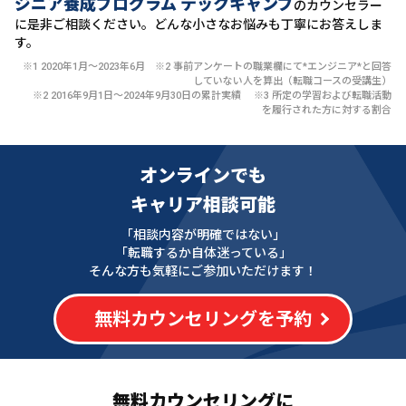
ジニア養成プログラム テックキャンプ
のカウンセラー
に
是非ご相談ください。どんな小さなお悩みも丁寧にお答えしま
す。
※1 2020年1月〜2023年6月 ※2 事前アンケートの職業欄にて*エンジニア*と回答
していない人を算出（転職コースの受講生）
※2 2016年9月1日〜2024年9月30日の累計実績 ※3 所定の学習および転職活動
を履行された方に対する割合
オンラインでも
キャリア相談可能
「相談内容が明確ではない」
「転職するか自体迷っている」
そんな方も気軽にご参加いただけます！
無料カウンセリングを予約
無料カウンセリングに