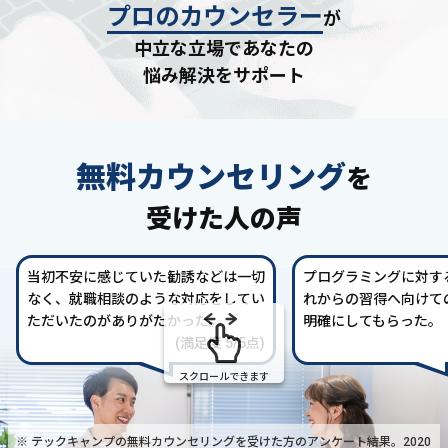
プロのカウンセラー
が
中立な立場であなたの
悩み解決をサポート
無料カウンセリング
を
受けた人の声
当初不安に感じていた勧誘などは一切
プログラミングに対す
なく、就職相談のような対応をしてい
れからの習得へ向けて
ただいたのがありがたかった。
明確にしてもらった。
(満足度 5/5点)
スクロールできます
※ テックキャンプの無料カウンセリングを受けた方の
アンケート結果。2020