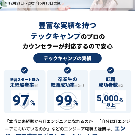
年12月21日〜2021年5月13日実施
豊富な実績を持つ
テックキャンプ
の
プロの
カウンセラーが対応するので安心
卒業生の
転職
学習スタート時の
未経験者率
転職成功率
成功者数
※1
※2※3
※2
97
99
5,000
名
%
%
以上
「本当に未経験からITエンジニアになれるのか」「自分はITエンジ
エン
ニアに向いているのか」などの
エンジニア転職の疑問は、