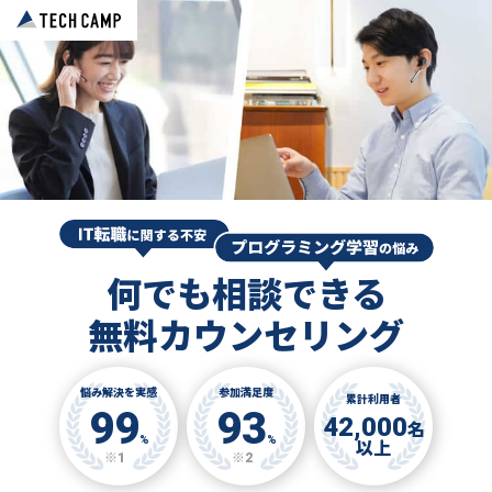
何でも相談できる
無料カウンセリング
悩み解決を実感
参加満足度
累計利用者
99
93
42,000
名
%
%
以上
※1
※2