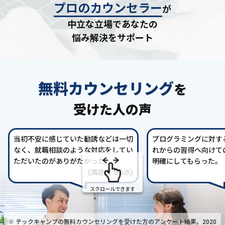
プロのカウンセラー
が
中立な立場であなたの
悩み解決をサポート
無料カウンセリング
を
受けた人の声
当初不安に感じていた勧誘などは一切
プログラミングに対す
なく、就職相談のような対応をしてい
れからの習得へ向けて
ただいたのがありがたかった。
明確にしてもらった。
(満足度 5/5点)
スクロールできます
※ テックキャンプの無料カウンセリングを受けた方の
アンケート結果。2020