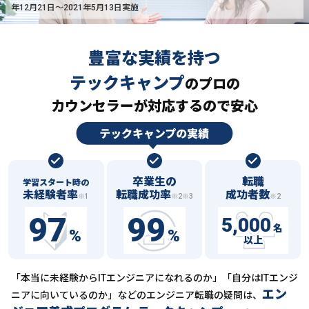
年12月21日〜2021年5月13日実施
豊富な実績を持つ
テックキャンプ
の
プロの
カウンセラーが対応するので安心
卒業生の
転職
学習スタート時の
未経験者率
転職成功率
成功者数
※1
※2※3
※2
97
99
5,000
名
%
%
以上
「本当に未経験からITエンジニアになれるのか」「自分はITエンジ
エン
ニアに向いているのか」などの
エンジニア転職の疑問は、