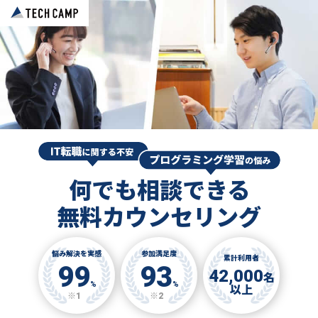
何でも相談できる
無料カウンセリング
悩み解決を実感
参加満足度
累計利用者
99
93
42,000
名
%
%
以上
※1
※2