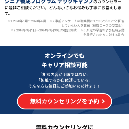
ジニア養成プログラム テックキャンプ
のカウンセラー
に
是非ご相談ください。どんな小さなお悩みも丁寧にお答えしま
す。
※1 2020年1月〜2023年6月 ※2 事前アンケートの職業欄にて*エンジニア*と回答
していない人を算出（転職コースの受講生）
※2 2016年9月1日〜2024年9月30日の累計実績 ※3 所定の学習および転職活動
を履行された方に対する割合
オンラインでも
キャリア相談可能
「相談内容が明確ではない」
「転職するか自体迷っている」
そんな方も気軽にご参加いただけます！
無料カウンセリングを予約
無料カウンセリングに