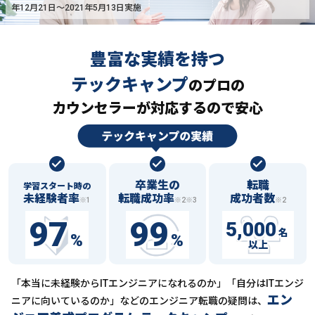
年12月21日〜2021年5月13日実施
豊富な実績を持つ
テックキャンプ
の
プロの
カウンセラーが対応するので安心
卒業生の
転職
学習スタート時の
未経験者率
転職成功率
成功者数
※1
※2※3
※2
97
99
5,000
名
%
%
以上
「本当に未経験からITエンジニアになれるのか」「自分はITエンジ
エン
ニアに向いているのか」などの
エンジニア転職の疑問は、