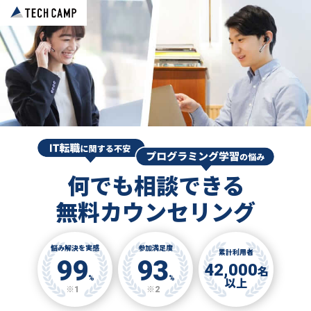
何でも相談できる
無料カウンセリング
悩み解決を実感
参加満足度
累計利用者
99
93
42,000
名
%
%
以上
※1
※2