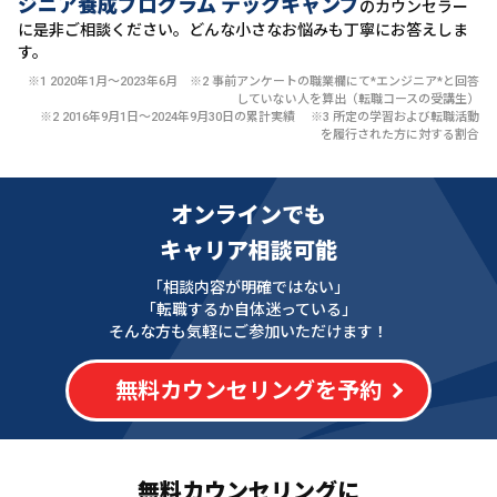
ジニア養成プログラム テックキャンプ
のカウンセラー
に
是非ご相談ください。どんな小さなお悩みも丁寧にお答えしま
す。
※1 2020年1月〜2023年6月 ※2 事前アンケートの職業欄にて*エンジニア*と回答
していない人を算出（転職コースの受講生）
※2 2016年9月1日〜2024年9月30日の累計実績 ※3 所定の学習および転職活動
を履行された方に対する割合
オンラインでも
キャリア相談可能
「相談内容が明確ではない」
「転職するか自体迷っている」
そんな方も気軽にご参加いただけます！
無料カウンセリングを予約
無料カウンセリングに