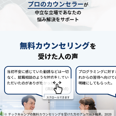
プロのカウンセラー
が
中立な立場であなたの
悩み解決をサポート
無料カウンセリング
を
受けた人の声
当初不安に感じていた勧誘などは一切
プログラミングに対す
なく、就職相談のような対応をしてい
れからの習得へ向けて
ただいたのがありがたかった。
明確にしてもらった。
(満足度 5/5点)
スクロールできます
※ テックキャンプの無料カウンセリングを受けた方の
アンケート結果。2020