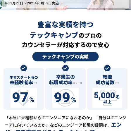
年12月21日〜2021年5月13日実施
豊富な実績を持つ
テックキャンプ
の
プロの
カウンセラーが対応するので安心
卒業生の
転職
学習スタート時の
未経験者率
転職成功率
成功者数
※1
※2※3
※2
97
99
5,000
名
%
%
以上
「本当に未経験からITエンジニアになれるのか」「自分はITエンジ
エン
ニアに向いているのか」などの
エンジニア転職の疑問は、