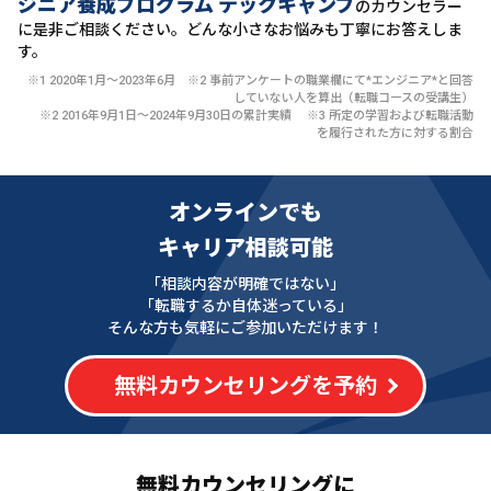
ジニア養成プログラム テックキャンプ
のカウンセラー
に
是非ご相談ください。どんな小さなお悩みも丁寧にお答えしま
す。
※1 2020年1月〜2023年6月 ※2 事前アンケートの職業欄にて*エンジニア*と回答
していない人を算出（転職コースの受講生）
※2 2016年9月1日〜2024年9月30日の累計実績 ※3 所定の学習および転職活動
を履行された方に対する割合
オンラインでも
キャリア相談可能
「相談内容が明確ではない」
「転職するか自体迷っている」
そんな方も気軽にご参加いただけます！
無料カウンセリングを予約
無料カウンセリングに