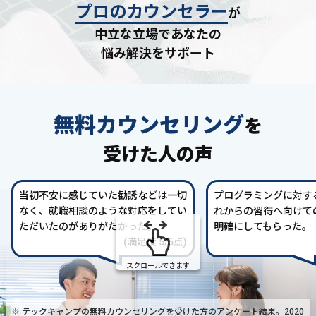
プロのカウンセラー
が
中立な立場であなたの
悩み解決をサポート
無料カウンセリング
を
受けた人の声
当初不安に感じていた勧誘などは一切
プログラミングに対す
なく、就職相談のような対応をしてい
れからの習得へ向けて
ただいたのがありがたかった。
明確にしてもらった。
(満足度 5/5点)
スクロールできます
※ テックキャンプの無料カウンセリングを受けた方の
アンケート結果。2020