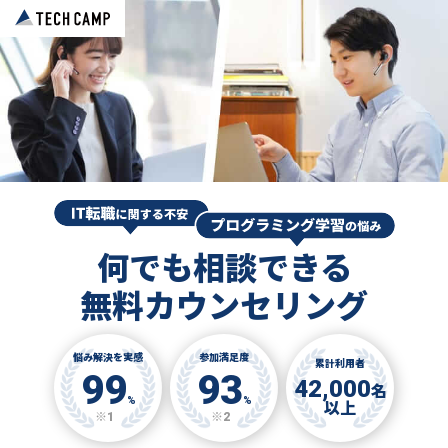
何でも相談できる
無料カウンセリング
悩み解決を実感
参加満足度
累計利用者
99
93
42,000
名
%
%
以上
※1
※2