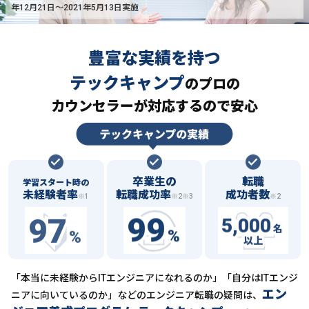
年12月21日〜2021年5月13日実施
豊富な実績を持つ
テックキャンプ
の
プロの
カウンセラーが対応するので安心
卒業生の
転職
学習スタート時の
未経験者率
転職成功率
成功者数
※1
※2※3
※2
97
99
5,000
名
%
%
以上
「本当に未経験からITエンジニアになれるのか」「自分はITエンジ
エン
ニアに向いているのか」などの
エンジニア転職の疑問は、