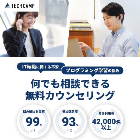
何でも相談できる
無料カウンセリング
悩み解決を実感
参加満足度
累計利用者
99
93
42,000
名
%
%
以上
※1
※2