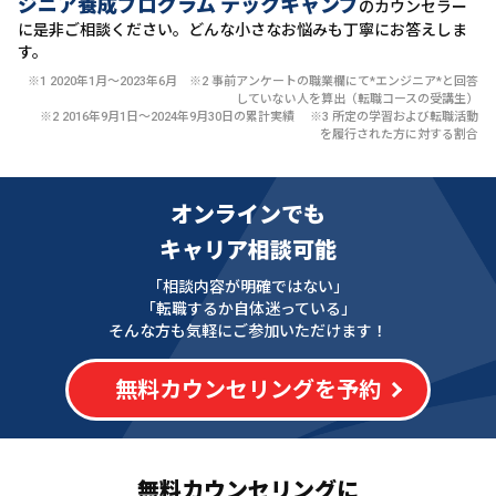
ジニア養成プログラム テックキャンプ
のカウンセラー
に
是非ご相談ください。どんな小さなお悩みも丁寧にお答えしま
す。
※1 2020年1月〜2023年6月 ※2 事前アンケートの職業欄にて*エンジニア*と回答
していない人を算出（転職コースの受講生）
※2 2016年9月1日〜2024年9月30日の累計実績 ※3 所定の学習および転職活動
を履行された方に対する割合
オンラインでも
キャリア相談可能
「相談内容が明確ではない」
「転職するか自体迷っている」
そんな方も気軽にご参加いただけます！
無料カウンセリングを予約
無料カウンセリングに