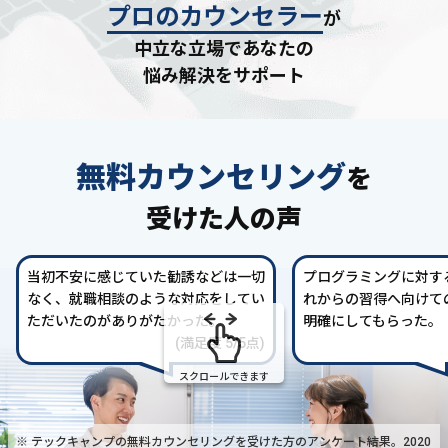
プロのカウンセラー
が
中立な立場であなたの
悩み解決をサポート
無料カウンセリング
を
受けた人の声
当初不安に感じていた勧誘などは一切
プログラミングに対す
なく、就職相談のような対応をしてい
れからの習得へ向けて
ただいたのがありがたかった。
明確にしてもらった。
(満足度 5/5点)
スクロールできます
※ テックキャンプの無料カウンセリングを受けた方の
アンケート結果。2020