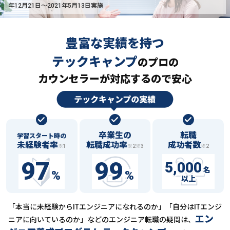
年12月21日〜2021年5月13日実施
豊富な実績を持つ
テックキャンプ
の
プロの
カウンセラーが対応するので安心
卒業生の
転職
学習スタート時の
未経験者率
転職成功率
成功者数
※1
※2※3
※2
97
99
5,000
名
%
%
以上
「本当に未経験からITエンジニアになれるのか」「自分はITエンジ
エン
ニアに向いているのか」などの
エンジニア転職の疑問は、