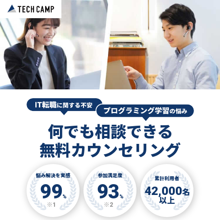
何でも相談できる
無料カウンセリング
悩み解決を実感
参加満足度
累計利用者
99
93
42,000
名
%
%
以上
※1
※2