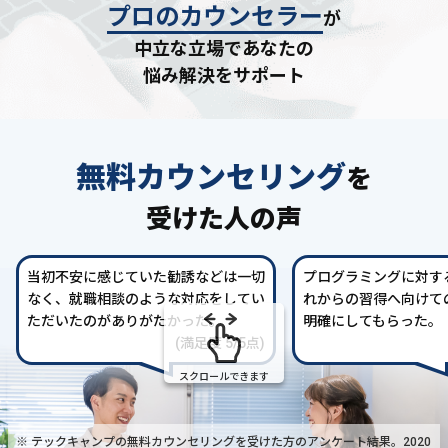
プロのカウンセラー
が
中立な立場であなたの
悩み解決をサポート
無料カウンセリング
を
受けた人の声
当初不安に感じていた勧誘などは一切
プログラミングに対す
なく、就職相談のような対応をしてい
れからの習得へ向けて
ただいたのがありがたかった。
明確にしてもらった。
(満足度 5/5点)
スクロールできます
※ テックキャンプの無料カウンセリングを受けた方の
アンケート結果。2020