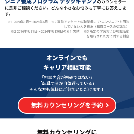
ジニア養成プログラム テックキャンプ
のカウンセラー
に
是非ご相談ください。どんな小さなお悩みも丁寧にお答えしま
す。
※1 2020年1月〜2023年6月 ※2 事前アンケートの職業欄にて*エンジニア*と回答
していない人を算出（転職コースの受講生）
※2 2016年9月1日〜2024年9月30日の累計実績 ※3 所定の学習および転職活動
を履行された方に対する割合
オンラインでも
キャリア相談可能
「相談内容が明確ではない」
「転職するか自体迷っている」
そんな方も気軽にご参加いただけます！
無料カウンセリングを予約
無料カウンセリングに