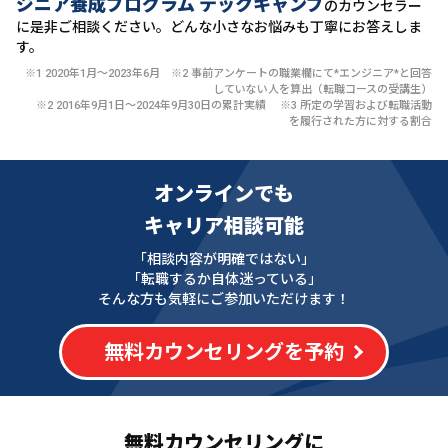
ジニア養成プログラム テックキャンプ
のカウンセラー
に
是非ご相談ください。どんな小さなお悩みも丁寧にお答えしま
す。
※1 2020年1月〜2023年6月 ※2 事前アンケートの職業欄にて*エンジニア*と回答
していない人を算出（転職コースの受講生）
※2 2016年9月1日〜2024年9月30日の累計実績 ※3 所定の学習および転職活動
を履行された方に対する割合
オンラインでも
キャリア相談可能
「相談内容が明確ではない」
「転職するか自体迷っている」
そんな方も気軽にご参加いただけます！
無料カウンセリングを予約
無料カウンセリングに