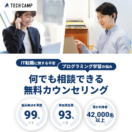
何でも相談できる
無料カウンセリング
悩み解決を実感
参加満足度
累計利用者
99
93
42,000
名
%
%
以上
※1
※2