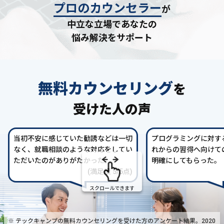
プロのカウンセラー
が
中立な立場であなたの
悩み解決をサポート
無料カウンセリング
を
受けた人の声
当初不安に感じていた勧誘などは一切
プログラミングに対す
なく、就職相談のような対応をしてい
れからの習得へ向けて
ただいたのがありがたかった。
明確にしてもらった。
(満足度 5/5点)
スクロールできます
※ テックキャンプの無料カウンセリングを受けた方の
アンケート結果。2020