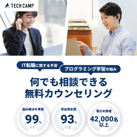
何でも相談できる
無料カウンセリング
悩み解決を実感
参加満足度
累計利用者
99
93
42,000
名
%
%
以上
※1
※2