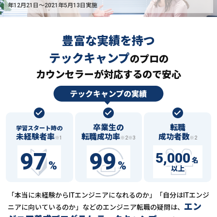
年12月21日〜2021年5月13日実施
豊富な実績を持つ
テックキャンプ
の
プロの
カウンセラーが対応するので安心
卒業生の
転職
学習スタート時の
未経験者率
転職成功率
成功者数
※1
※2※3
※2
97
99
5,000
名
%
%
以上
「本当に未経験からITエンジニアになれるのか」「自分はITエンジ
エン
ニアに向いているのか」などの
エンジニア転職の疑問は、