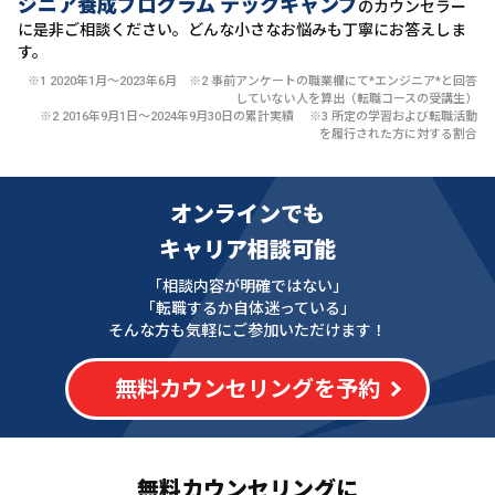
ジニア養成プログラム テックキャンプ
のカウンセラー
に
是非ご相談ください。どんな小さなお悩みも丁寧にお答えしま
す。
※1 2020年1月〜2023年6月 ※2 事前アンケートの職業欄にて*エンジニア*と回答
していない人を算出（転職コースの受講生）
※2 2016年9月1日〜2024年9月30日の累計実績 ※3 所定の学習および転職活動
を履行された方に対する割合
オンラインでも
キャリア相談可能
「相談内容が明確ではない」
「転職するか自体迷っている」
そんな方も気軽にご参加いただけます！
無料カウンセリングを予約
無料カウンセリングに