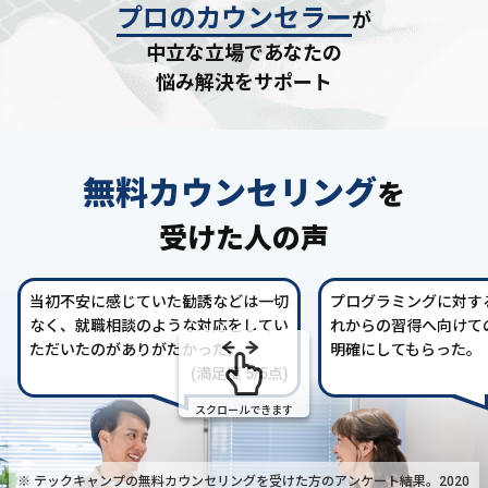
プロのカウンセラー
が
中立な立場であなたの
悩み解決をサポート
無料カウンセリング
を
受けた人の声
当初不安に感じていた勧誘などは一切
プログラミングに対す
なく、就職相談のような対応をしてい
れからの習得へ向けて
ただいたのがありがたかった。
明確にしてもらった。
(満足度 5/5点)
スクロールできます
※ テックキャンプの無料カウンセリングを受けた方の
アンケート結果。2020