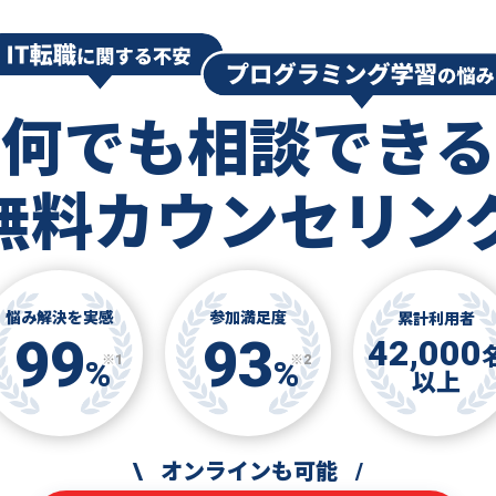
何でも相談できる
無料カウンセリン
悩み解決を実感
参加満足度
累計利用者
99
93
42,000
※1
※2
%
%
以上
\
オンラインも可能
/