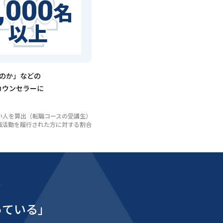
,000
名
以上
るのか」などの
カウンセラーに
いない人を算出（転職コースの受講生）
び転職活動を履行された方に対する割合
能
っている」