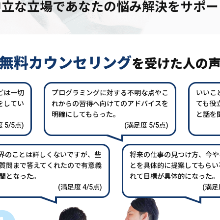
中立な立場であなたの
悩み解決をサポー
無料カウンセリング
を
受けた人の
どは一切
プログラミングに対する不明な点やこ
いいこ
をしてい
れからの習得へ向けてのアドバイスを
ても役
。
明確にしてもらった。
と話を
 5/5点)
(満足度 5/5点)
業界のことは詳しくないですが、些
将来の仕事の見つけ方、今や
質問まで答えてくれたので有意義
とを具体的に提案してもらい
間となった。
れて目標が具体的になった。
(満足度 4/5点)
(満足度