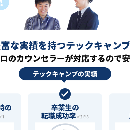
豊富な実績を持つ
テックキャン
ロの
カウンセラーが対応するので安
時の
卒業生の
転職成功率
※1
※2※3