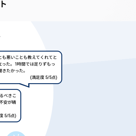
ト
声
とも悪いことも教えてくれてと
立った。1時間では足りずもっ
聞きたかった。
(満足度 5/5点)
るべきこ
不安が晴
 5/5点)