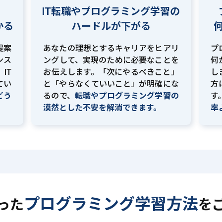
IT転職やプログラミング学習の
かる
ハードルが下がる
提案
あなたの理想とするキャリアをヒアリ
プ
ンス
ングして、実現のために必要なことを
何
IT
お伝えします。「次にやるべきこと」
し
てい
と「やらなくていいこと」が明確にな
方
どう
るので、
転職やプログラミング学習の
す
。
漠然とした不安を解消できます。
率
プログラミング学習方法
った
を