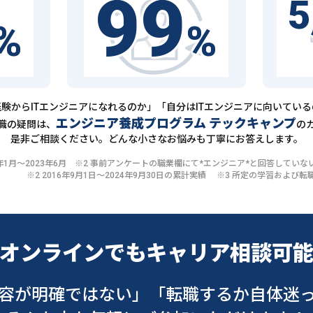
99
5
%
%
験からITエンジニアになれるのか」「自分はITエンジニアに向いてい
エンジニア養成プログラム テックキャンプ
職の疑問は、
の
是非ご相談ください。どんな小さなお悩みも丁寧にお答えします。
20年1月〜2023年6月 ※2 事前アンケートの職業欄にて*エンジニア*と回答して
※2 2016年9月1日〜2024年9月30日の累計実績 ※3 所定の学習およ
オンラインでも
キャリア相談可
容が明確ではない」
「転職するか自体迷