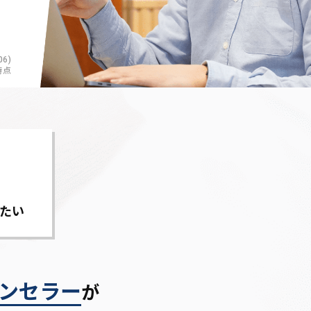
6)
時点
たい
ンセラー
が