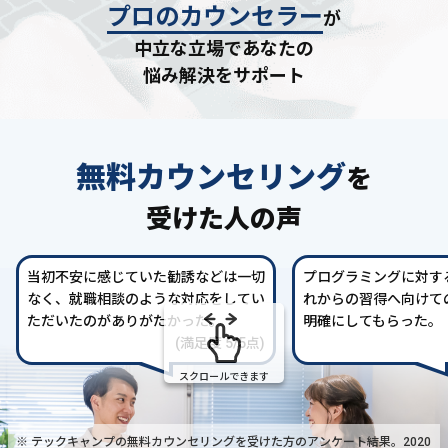
プロのカウンセラー
が
中立な立場であなたの
悩み解決をサポート
無料カウンセリング
を
受けた人の声
当初不安に感じていた勧誘などは一切
プログラミングに対す
なく、就職相談のような対応をしてい
れからの習得へ向けて
ただいたのがありがたかった。
明確にしてもらった。
(満足度 5/5点)
スクロールできます
※ テックキャンプの無料カウンセリングを受けた方の
アンケート結果。2020