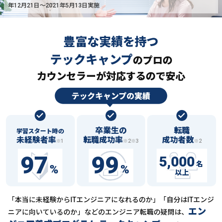
年12月21日〜2021年5月13日実施
豊富な実績を持つ
テックキャンプ
の
プロの
カウンセラーが対応するので安心
卒業生の
転職
学習スタート時の
未経験者率
転職成功率
成功者数
※1
※2※3
※2
97
99
5,000
名
%
%
以上
「本当に未経験からITエンジニアになれるのか」「自分はITエンジ
エン
ニアに向いているのか」などの
エンジニア転職の疑問は、