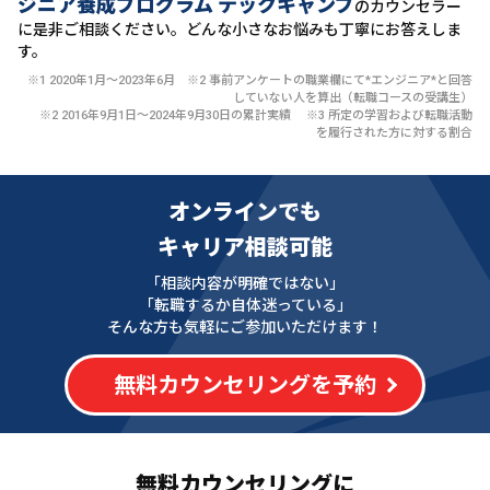
ジニア養成プログラム テックキャンプ
のカウンセラー
に
是非ご相談ください。どんな小さなお悩みも丁寧にお答えしま
す。
※1 2020年1月〜2023年6月 ※2 事前アンケートの職業欄にて*エンジニア*と回答
していない人を算出（転職コースの受講生）
※2 2016年9月1日〜2024年9月30日の累計実績 ※3 所定の学習および転職活動
を履行された方に対する割合
オンラインでも
キャリア相談可能
「相談内容が明確ではない」
「転職するか自体迷っている」
そんな方も気軽にご参加いただけます！
無料カウンセリングを予約
無料カウンセリングに