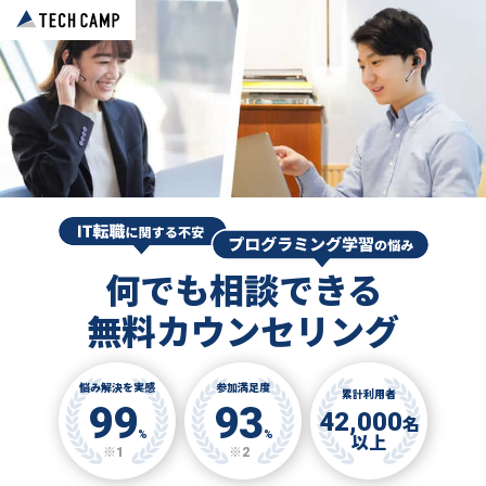
何でも相談できる
無料カウンセリング
悩み解決を実感
参加満足度
累計利用者
99
93
42,000
名
%
%
以上
※1
※2