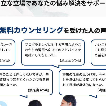
中立な立場であなたの
悩み解決をサポー
無料カウンセリング
を
受けた人の
どは一切
プログラミングに対する不明な点やこ
いいこ
をしてい
れからの習得へ向けてのアドバイスを
ても役
。
明確にしてもらった。
と話を
 5/5点)
(満足度 5/5点)
業界のことは詳しくないですが、些
将来の仕事の見つけ方、今や
質問まで答えてくれたので有意義
とを具体的に提案してもらい
間となった。
れて目標が具体的になった。
(満足度 4/5点)
(満足度