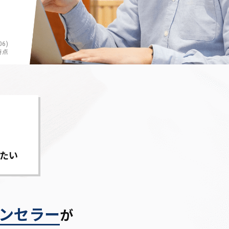
6)
時点
たい
ンセラー
が