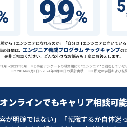
99
5
%
%
験からITエンジニアになれるのか」「自分はITエンジニアに向いてい
エンジニア養成プログラム テックキャンプ
職の疑問は、
の
是非ご相談ください。どんな小さなお悩みも丁寧にお答えします。
20年1月〜2023年6月 ※2 事前アンケートの職業欄にて*エンジニア*と回答して
※2 2016年9月1日〜2024年9月30日の累計実績 ※3 所定の学習およ
オンラインでも
キャリア相談可
容が明確ではない」
「転職するか自体迷