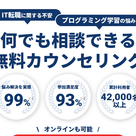
何でも相談できる
無料カウンセリン
悩み解決を実感
参加満足度
累計利用者
99
93
42,000
※1
※2
%
%
以上
\
オンラインも可能
/