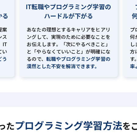
IT転職やプログラミング学習の
かる
ハードルが下がる
提案
あなたの理想とするキャリアをヒアリ
プ
ンス
ングして、実現のために必要なことを
何
IT
お伝えします。「次にやるべきこと」
し
てい
と「やらなくていいこと」が明確にな
方
どう
るので、
転職やプログラミング学習の
す
。
漠然とした不安を解消できます。
率
プログラミング学習方法
った
を