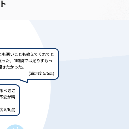
ト
声
とも悪いことも教えてくれてと
立った。1時間では足りずもっ
聞きたかった。
(満足度 5/5点)
るべきこ
不安が晴
 5/5点)