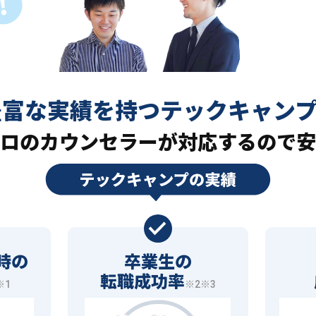
豊富な実績を持つ
テックキャン
ロの
カウンセラーが対応するので安
時の
卒業生の
転職成功率
※1
※2※3