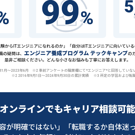
99
5
%
%
験からITエンジニアになれるのか」「自分はITエンジニアに向いてい
エンジニア養成プログラム テックキャンプ
職の疑問は、
の
是非ご相談ください。どんな小さなお悩みも丁寧にお答えします。
20年1月〜2023年6月 ※2 事前アンケートの職業欄にて*エンジニア*と回答して
※2 2016年9月1日〜2024年9月30日の累計実績 ※3 所定の学習およ
オンラインでも
キャリア相談可
容が明確ではない」
「転職するか自体迷