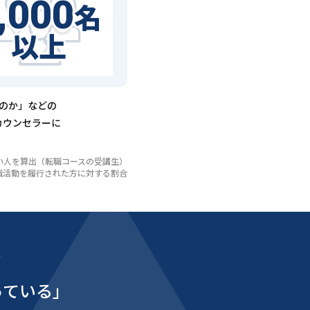
,000
名
以上
るのか」などの
カウンセラーに
いない人を算出（転職コースの受講生）
び転職活動を履行された方に対する割合
能
っている」