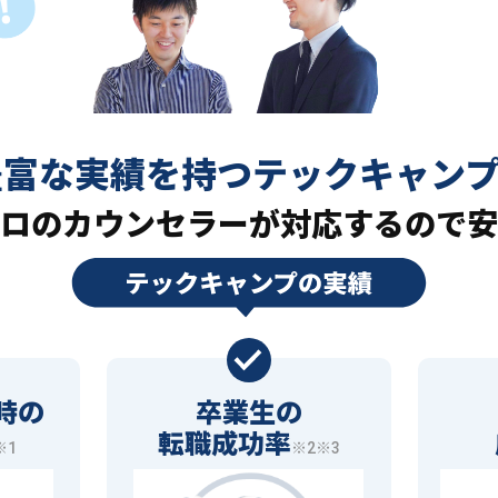
豊富な実績を持つ
テックキャン
ロの
カウンセラーが対応するので安
時の
卒業生の
転職成功率
※1
※2※3