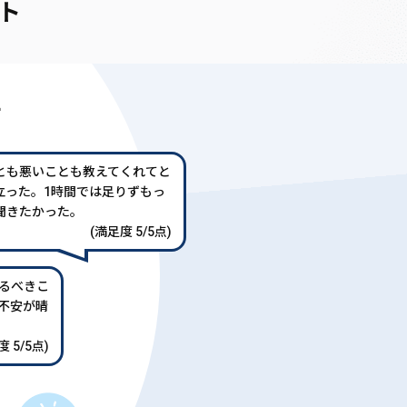
ト
声
とも悪いことも教えてくれてと
立った。1時間では足りずもっ
聞きたかった。
(満足度 5/5点)
るべきこ
不安が晴
 5/5点)