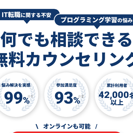
何でも相談できる
無料カウンセリン
悩み解決を実感
参加満足度
累計利用者
99
93
42,000
※1
※2
%
%
以上
\
オンラインも可能
/