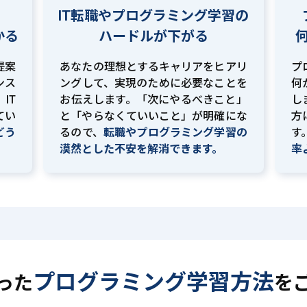
IT転職やプログラミング学習の
かる
ハードルが下がる
提案
あなたの理想とするキャリアをヒアリ
プ
ンス
ングして、実現のために必要なことを
何
IT
お伝えします。「次にやるべきこと」
し
てい
と「やらなくていいこと」が明確にな
方
どう
るので、
転職やプログラミング学習の
す
。
漠然とした不安を解消できます。
率
プログラミング学習方法
った
を