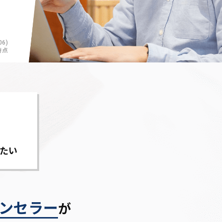
6)
時点
たい
ンセラー
が