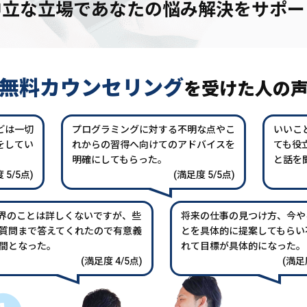
中立な立場であなたの
悩み解決をサポー
無料カウンセリング
を
受けた人の
どは一切
プログラミングに対する不明な点やこ
いいこ
をしてい
れからの習得へ向けてのアドバイスを
ても役
。
明確にしてもらった。
と話を
 5/5点)
(満足度 5/5点)
業界のことは詳しくないですが、些
将来の仕事の見つけ方、今や
質問まで答えてくれたので有意義
とを具体的に提案してもらい
間となった。
れて目標が具体的になった。
(満足度 4/5点)
(満足度