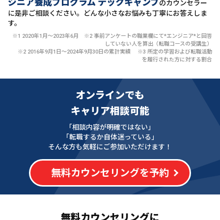
ジニア養成プログラム テックキャンプ
のカウンセラー
に
是非ご相談ください。どんな小さなお悩みも丁寧にお答えしま
す。
※1 2020年1月〜2023年6月 ※2 事前アンケートの職業欄にて*エンジニア*と回答
していない人を算出（転職コースの受講生）
※2 2016年9月1日〜2024年9月30日の累計実績 ※3 所定の学習および転職活動
を履行された方に対する割合
オンラインでも
キャリア相談可能
「相談内容が明確ではない」
「転職するか自体迷っている」
そんな方も気軽にご参加いただけます！
無料カウンセリングを予約
無料カウンセリングに