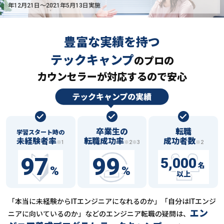
年12月21日〜2021年5月13日実施
豊富な実績を持つ
テックキャンプ
の
プロの
カウンセラーが対応するので安心
卒業生の
転職
学習スタート時の
未経験者率
転職成功率
成功者数
※1
※2※3
※2
97
99
5,000
名
%
%
以上
「本当に未経験からITエンジニアになれるのか」「自分はITエンジ
エン
ニアに向いているのか」などの
エンジニア転職の疑問は、