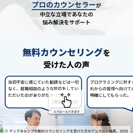
プロのカウンセラー
が
中立な立場であなたの
悩み解決をサポート
無料カウンセリング
を
受けた人の声
当初不安に感じていた勧誘などは一切
プログラミングに対す
なく、就職相談のような対応をしてい
れからの習得へ向けて
ただいたのがありがたかった。
明確にしてもらった。
(満足度 5/5点)
スクロールできます
※ テックキャンプの無料カウンセリングを受けた方の
アンケート結果。2020