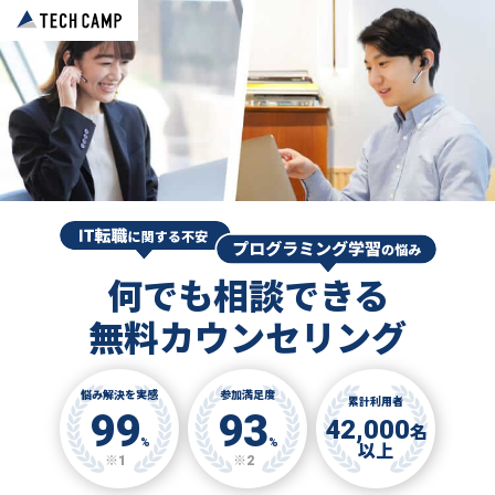
何でも相談できる
無料カウンセリング
悩み解決を実感
参加満足度
累計利用者
99
93
42,000
名
%
%
以上
※1
※2