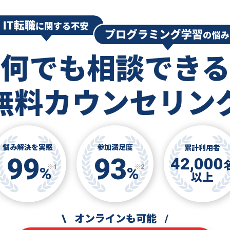
何でも相談できる
無料カウンセリン
悩み解決を実感
参加満足度
累計利用者
99
93
42,000
※1
※2
%
%
以上
\
オンラインも可能
/