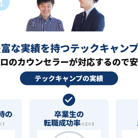
豊富な実績を持つ
テックキャン
ロの
カウンセラーが対応するので安
時の
卒業生の
転職成功率
※1
※2※3