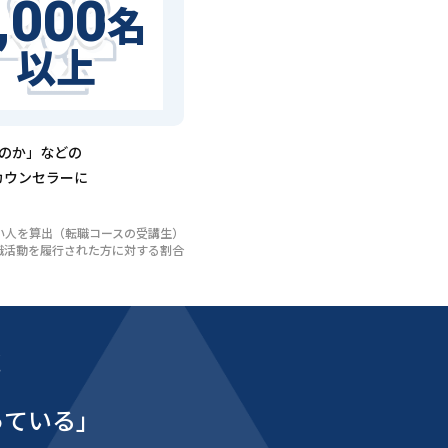
,000
名
以上
るのか」などの
カウンセラーに
いない人を算出（転職コースの受講生）
び転職活動を履行された方に対する割合
能
っている」