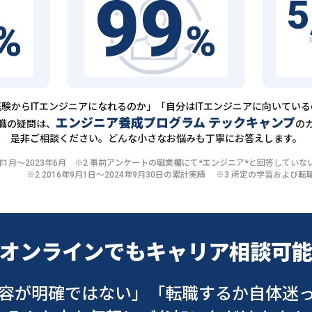
99
5
%
%
験からITエンジニアになれるのか」「自分はITエンジニアに向いてい
エンジニア養成プログラム テックキャンプ
職の疑問は、
の
是非ご相談ください。どんな小さなお悩みも丁寧にお答えします。
20年1月〜2023年6月 ※2 事前アンケートの職業欄にて*エンジニア*と回答して
※2 2016年9月1日〜2024年9月30日の累計実績 ※3 所定の学習およ
オンラインでも
キャリア相談可
容が明確ではない」
「転職するか自体迷