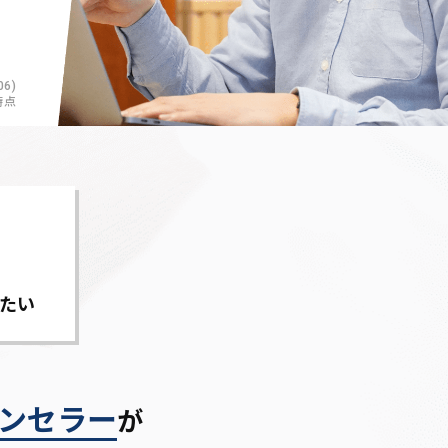
6)
時点
たい
ンセラー
が