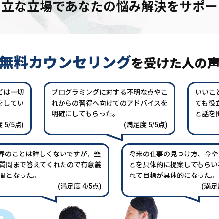
中立な立場であなたの
悩み解決をサポー
無料カウンセリング
を
受けた人の
どは一切
プログラミングに対する不明な点やこ
いいこ
をしてい
れからの習得へ向けてのアドバイスを
ても役
。
明確にしてもらった。
と話を
 5/5点)
(満足度 5/5点)
業界のことは詳しくないですが、些
将来の仕事の見つけ方、今や
質問まで答えてくれたので有意義
とを具体的に提案してもらい
間となった。
れて目標が具体的になった。
(満足度 4/5点)
(満足度