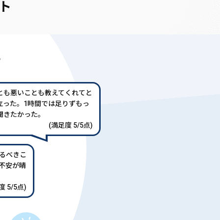
ト
声
とも悪いことも教えてくれてと
立った。1時間では足りずもっ
聞きたかった。
(満足度 5/5点)
るべきこ
不安が晴
 5/5点)