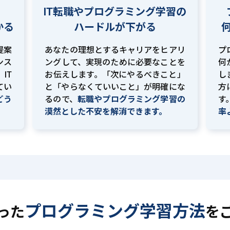
IT転職やプログラミング学習の
かる
ハードルが下がる
提案
あなたの理想とするキャリアをヒアリ
プ
ンス
ングして、実現のために必要なことを
何
IT
お伝えします。「次にやるべきこと」
し
てい
と「やらなくていいこと」が明確にな
方
どう
るので、
転職やプログラミング学習の
す
。
漠然とした不安を解消できます。
率
プログラミング学習方法
った
を