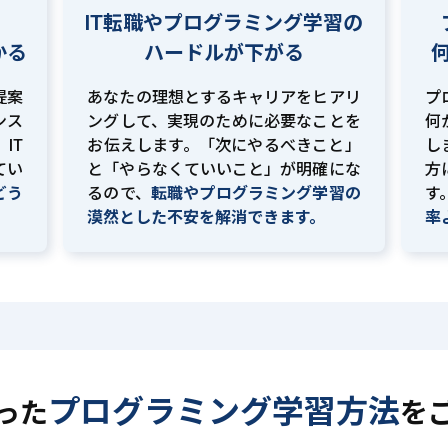
IT転職やプログラミング学習の
かる
ハードルが下がる
提案
あなたの理想とするキャリアをヒアリ
プ
ンス
ングして、実現のために必要なことを
何
IT
お伝えします。「次にやるべきこと」
し
てい
と「やらなくていいこと」が明確にな
方
どう
るので、
転職やプログラミング学習の
す
。
漠然とした不安を解消できます。
率
プログラミング学習方法
った
を