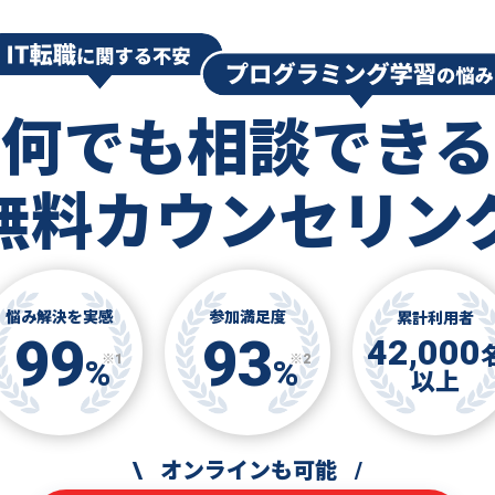
何でも相談できる
無料カウンセリン
悩み解決を実感
参加満足度
累計利用者
99
93
42,000
※1
※2
%
%
以上
\
オンラインも可能
/