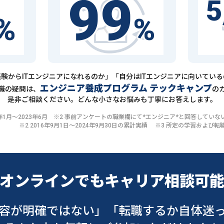
99
5
%
%
験からITエンジニアになれるのか」「自分はITエンジニアに向いてい
エンジニア養成プログラム テックキャンプ
職の疑問は、
の
是非ご相談ください。どんな小さなお悩みも丁寧にお答えします。
20年1月〜2023年6月 ※2 事前アンケートの職業欄にて*エンジニア*と回答して
※2 2016年9月1日〜2024年9月30日の累計実績 ※3 所定の学習およ
オンラインでも
キャリア相談可
容が明確ではない」
「転職するか自体迷