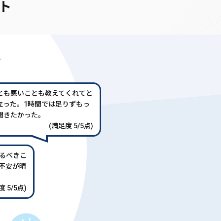
ト
声
とも悪いことも教えてくれてと
立った。1時間では足りずもっ
聞きたかった。
(満足度 5/5点)
るべきこ
不安が晴
 5/5点)