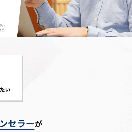
6)
時点
たい
ンセラー
が