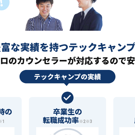
豊富な実績を持つ
テックキャン
ロの
カウンセラーが対応するので安
時の
卒業生の
転職成功率
※1
※2※3