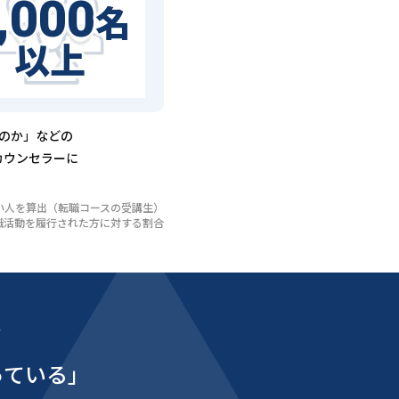
,000
名
以上
るのか」などの
カウンセラーに
いない人を算出（転職コースの受講生）
び転職活動を履行された方に対する割合
能
っている」