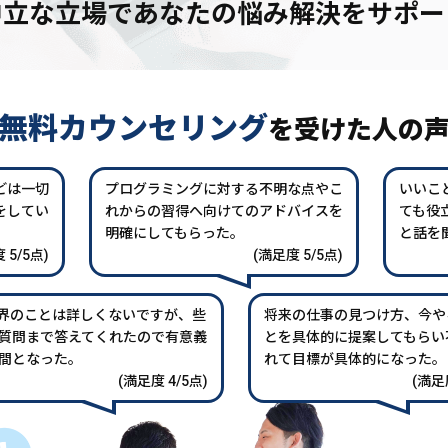
中立な立場であなたの
悩み解決をサポー
無料カウンセリング
を
受けた人の
どは一切
プログラミングに対する不明な点やこ
いいこ
をしてい
れからの習得へ向けてのアドバイスを
ても役
。
明確にしてもらった。
と話を
 5/5点)
(満足度 5/5点)
業界のことは詳しくないですが、些
将来の仕事の見つけ方、今や
質問まで答えてくれたので有意義
とを具体的に提案してもらい
間となった。
れて目標が具体的になった。
(満足度 4/5点)
(満足度